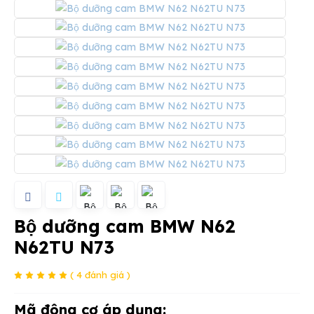
Bộ dưỡng cam BMW N62
N62TU N73
( 4 đánh giá )
Mã động cơ áp dụng: