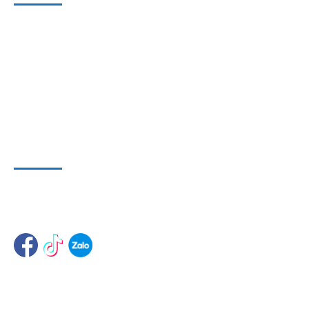
Địa chỉ văn phòng
: 143/5 Phan Huy Ích, P.15, Q.Tân Bình,
TP. HCM
Hotline & Zalo
: 0909 797 251
E-mail:
dungcuthietbioto@gmail.com
WEBSITE VÀ MẠNG XÃ HỘI
Website 1
:
www.dungcusuachuaoto.vn
Website 2
:
www.dungcuthietbisuachua.com
HỖ TRỢ KHÁCH HÀNG