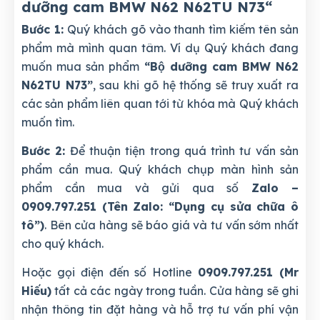
dưỡng cam BMW N62 N62TU N73
“
Bước 1:
Quý khách gõ vào thanh tìm kiếm tên sản
phẩm mà mình quan tâm. Ví dụ Quý khách đang
muốn mua sản phẩm
“Bộ dưỡng cam BMW N62
N62TU N73”
, sau khi gõ hệ thống sẽ truy xuất ra
các sản phẩm liên quan tới từ khóa mà Quý khách
muốn tìm.
Bước 2:
Để thuận tiện trong quá trình tư vấn sản
phẩm cần mua. Quý khách chụp màn hình sản
phẩm cần mua và gửi qua số
Zalo –
0909.797.251 (Tên Zalo: “Dụng cụ sửa chữa ô
tô”)
. Bên cửa hàng sẽ báo giá và tư vấn sớm nhất
cho quý khách.
Hoặc gọi điện đến số Hotline
0909.797.251 (Mr
Hiếu)
tất cả các ngày trong tuần. Cửa hàng sẽ ghi
nhận thông tin đặt hàng và hỗ trợ tư vấn phí vận