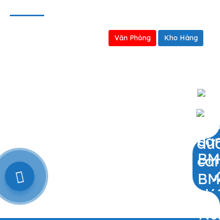
BẢN ĐỒ
Văn Phòng
Kho Hàng
0909797251