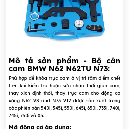
Mô tả sản phẩm - Bộ cân
cam BMW N62 N62TU N73:
Phù hợp để khóa trục cam ở vị trí tâm điểm chết
trên khi kiểm tra hoặc sửa chữa thời gian cam,
thay xích định thời, thay trục cam cho động cơ
xăng N62 V8 and N73 V12 được sản xuất trong
các phiên bản 540i, 545i, 550i, 645i, 650i, 735i, 740i,
745i, 750i và X5.
Mã động cơ áp dụng: