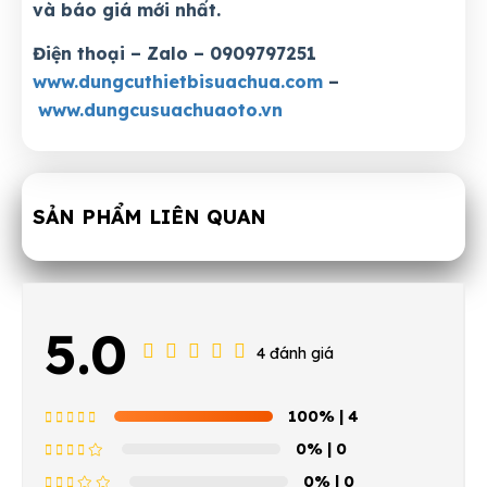
và báo giá mới nhất.
Điện thoại – Zalo – 0909797251
www.dungcuthietbisuachua.com
–
www.dungcusuachuaoto.vn
SẢN PHẨM LIÊN QUAN
5.0
4 đánh giá
100%
| 4
0%
| 0
0%
| 0