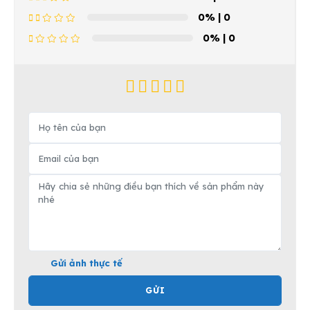
0%
| 0
0%
| 0
Gửi ảnh thực tế
GỬI