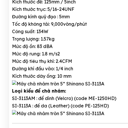
Kích thước đế: 125mm / 5inch
Kích thước trục: 5/16-24UNF
Đường kính quỹ đạo : 5mm
Tốc độ không tải: 9,000vòng/phút
Công suất: 134W
Trọng lượng: 1.57kg
Mức độ ồn: 83 dBA
Mức độ rung: 1.8 m/s2
Mức độ tiêu thụ khí: 2.4CFM
Đường khí đầu vào: 1/4 inch
Kích thước dây ống: 10 mm
Loại kiểu để chà nhám:
SI-3113AM : để dính (Velcro) (code ME-1250HD)
SI-3113A : đế da (Leather) (code PE-125HD)