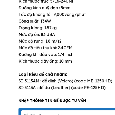
Kích thước trục: 5/16-24UNF
Đường kính quỹ đạo : 5mm
Tốc độ không tải: 9,000vòng/phút
Công suất: 134W
Trọng lượng: 1.57kg
Mức độ ồn: 83 dBA
Mức độ rung: 1.8 m/s2
Mức độ tiêu thụ khí: 2.4CFM
Đường khí đầu vào: 1/4 inch
Kích thước dây ống: 10 mm
Loại kiểu để chà nhám:
SI-3113AM : để dính (Velcro) (code ME-1250HD)
SI-3113A : đế da (Leather) (code PE-125HD)
NHẬP THÔNG TIN ĐỂ ĐƯỢC TƯ VẤN