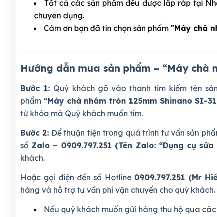
Tất cả các sản phẩm đều được lắp ráp tại Nh
chuyên dụng.
Cám ơn bạn đã tin chọn sản phẩm
"Máy chà n
Hướng dẫn mua sản phẩm – “Máy chà n
Bước 1:
Quý khách gõ vào thanh tìm kiếm tên s
phẩm
“Máy chà nhám tròn 125mm Shinano SI-31
từ khóa mà Quý khách muốn tìm.
Bước 2:
Để thuận tiện trong quá trình tư vấn sản 
số
Zalo – 0909.797.251 (Tên Zalo: “Dụng cụ sửa 
khách.
Hoặc gọi điện đến số Hotline
0909.797.251 (Mr Hi
hàng và hỗ trợ tư vấn phí vận chuyển cho quý khách.
Nếu quý khách muốn gửi hàng thu hộ qua các 