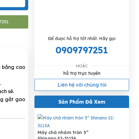
7251
Để được hỗ trợ tốt nhất. Hãy gọi
0909797251
HOẶC
àm bằng cao
hỗ trợ trực tuyến
.
Liên hệ với chúng tôi
ch sẽ.
̣ng gắt gao
Sản Phẩm Đã Xem
Máy chà nhám tròn 5”
Shinano SI-3113A