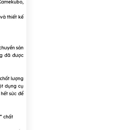
 Kamekubo,
và thiết kế
 chuyền sản
ng đã được
 chất lượng
ột dụng cụ
 hết sức để
"
chất