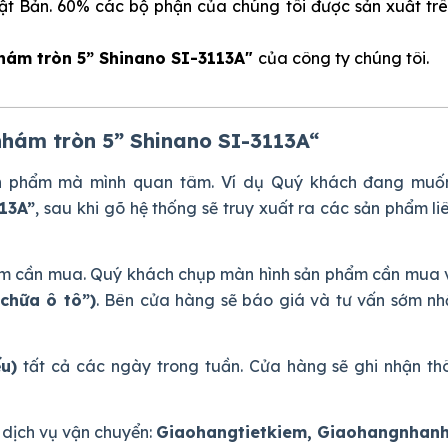
ật Bản. 60% các bộ phận của chúng tôi được sản xuất tr
hám tròn 5” Shinano SI-3113A"
của công ty chúng tôi.
hám tròn 5” Shinano SI-3113A
“
ản phẩm mà mình quan tâm. Ví dụ Quý khách đang muố
13A”
, sau khi gõ hệ thống sẽ truy xuất ra các sản phẩm li
phẩm cần mua. Quý khách chụp màn hình sản phẩm cần mua 
chữa ô tô”)
. Bên cửa hàng sẽ báo giá và tư vấn sớm nh
ếu)
tất cả các ngày trong tuần. Cửa hàng sẽ ghi nhận thô
dịch vụ vận chuyển:
Giaohangtietkiem, Giaohangnhan