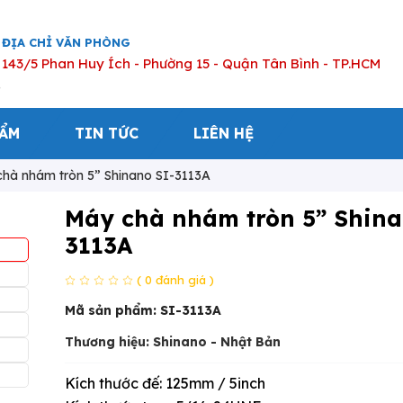
ĐỊA CHỈ VĂN PHÒNG
143/5 Phan Huy Ích - Phường 15 - Quận Tân Bình - TP.HCM
HẨM
TIN TỨC
LIÊN HỆ
hà nhám tròn 5” Shinano SI-3113A
Máy chà nhám tròn 5” Shina
3113A
( 0 đánh giá )
Mã sản phẩm:
SI-3113A
Thương hiệu: Shinano - Nhật Bản
Kích thước đế: 125mm / 5inch