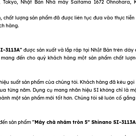
ku, Tokyo, Nhật Bản Nhà máy Saitama 1672 Ohnohara,
m, chất lượng sản phẩm đã được liên tục đưa vào thực tiễn 
ch hàng.
SI-3113A"
được sản xuất và lắp ráp tại Nhật Bản trên dây
gao mang đến cho quý khách hàng một sản phẩm chất lượ
o hiệu suất sản phẩm của chúng tôi. Khách hàng đã kêu gọi
ua từng năm. Dụng cụ mang nhãn hiệu SI không chỉ là m
 thành một sản phẩm mới tốt hơn. Chúng tôi sẽ luôn cố gắng
g đến sản phẩm
"Máy chà nhám tròn 5” Shinano SI-3113A