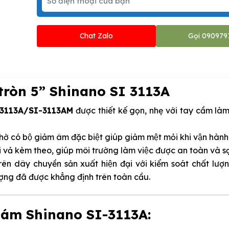
Chat Zalo
Gọi 090979
ròn 5” Shinano SI 3113A
I-3113A/SI-3113AM
được thiết kế gọn, nhẹ với tay cầm l
ờ có bộ giảm âm đặc biệt giúp giảm mệt mỏi khi vận hành
úi vả kèm theo, giúp môi trường làm việc được an toàn và sạ
ên dây chuyền sản xuất hiện đại với kiểm soát chất lươ
̣ng đã được khẳng định trên toàn cầu.
nhám Shinano SI-3113A: