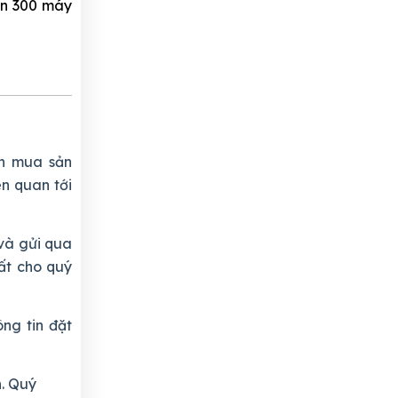
ên 300 máy
n mua sản
ên quan tới
và gửi qua
ất cho quý
ng tin đặt
h
. Quý