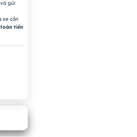
 và gửi
à xe cần
toán tiền