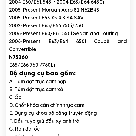
2004 E60/E61 545i • 2004 E63/E64 645Ci
2005-Present Morgan Aero 81 N62B48
2005-Present E53 X5 4.8iSA SAV
2002-Present E65/E66 750i/750Li
2006-Present E60/E61 550i Sedan and Touring
2006-Present E63/E64 650i Coupè and
Convertible
N73B60
E65/E66 760i/760Li
Bộ dụng cụ bao gồm:
A. Tấm đặt trục cam nạp
B. Tấm đặt trục cam xả
C. Ốc
D. Chốt khóa cân chỉnh trục cam
E. Dụng cụ khóa bộ căng truyền động
F. Đầu tuýp giữ đầu xylanh trái
G. Ron đai ốc