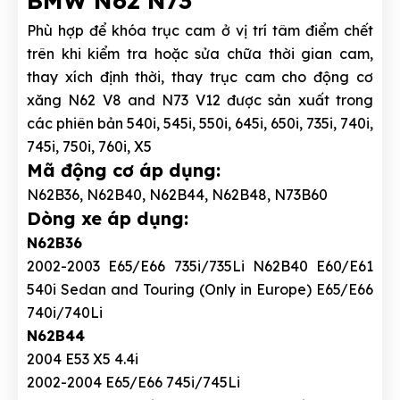
BMW N62 N73
Phù hợp để khóa trục cam ở vị trí tâm điểm chết
trên khi kiểm tra hoặc sửa chữa thời gian cam,
thay xích định thời, thay trục cam cho động cơ
xăng N62 V8 and N73 V12 được sản xuất trong
các phiên bản 540i, 545i, 550i, 645i, 650i, 735i, 740i,
745i, 750i, 760i, X5
Mã động cơ áp dụng:
N62B36, N62B40, N62B44, N62B48, N73B60
Dòng xe áp dụng:
N62B36
2002-2003 E65/E66 735i/735Li N62B40 E60/E61
540i Sedan and Touring (Only in Europe) E65/E66
740i/740Li
N62B44
2004 E53 X5 4.4i
2002-2004 E65/E66 745i/745Li