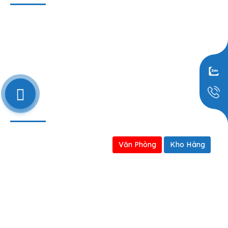
Liên hệ
Hợp tác kinh doanh
Định hướng kinh doanh
0909797251
BẢN ĐỒ
Văn Phòng
Kho Hàng