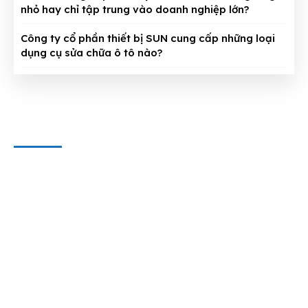
nhỏ hay chỉ tập trung vào doanh nghiệp lớn?
Công ty cổ phần thiết bị SUN cung cấp những loại
dụng cụ sửa chữa ô tô nào?
CÔNG TY CỔ PHẦN THIẾT BỊ SUN
Địa chỉ văn phòng
: 143/5 Phan Huy Ích, P.15, Q.Tân Bình,
TP. HCM
Hotline & Zalo
: 0909 797 251
E-mail:
dungcuthietbioto@gmail.com
WEBSITE VÀ MẠNG XÃ HỘI