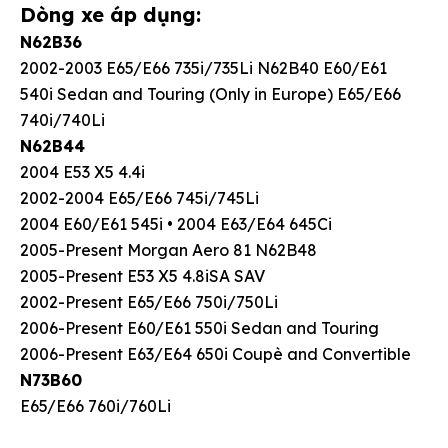
Dòng xe áp dụng:
N62B36
2002-2003 E65/E66 735i/735Li N62B40 E60/E61
540i Sedan and Touring (Only in Europe) E65/E66
740i/740Li
N62B44
2004 E53 X5 4.4i
2002-2004 E65/E66 745i/745Li
2004 E60/E61 545i • 2004 E63/E64 645Ci
2005-Present Morgan Aero 81 N62B48
2005-Present E53 X5 4.8iSA SAV
2002-Present E65/E66 750i/750Li
2006-Present E60/E61 550i Sedan and Touring
2006-Present E63/E64 650i Coupè and Convertible
N73B60
E65/E66 760i/760Li