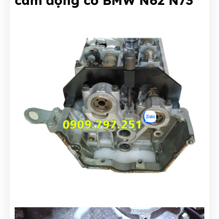
cam động cơ BMW N62 N73