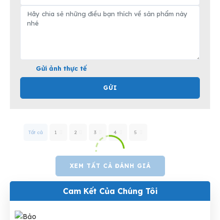
Gửi ảnh thực tế
GỬI
Tất cả
1
2
3
4
5
XEM TẤT CẢ ĐÁNH GIÁ
Cam Kết Của Chúng Tôi