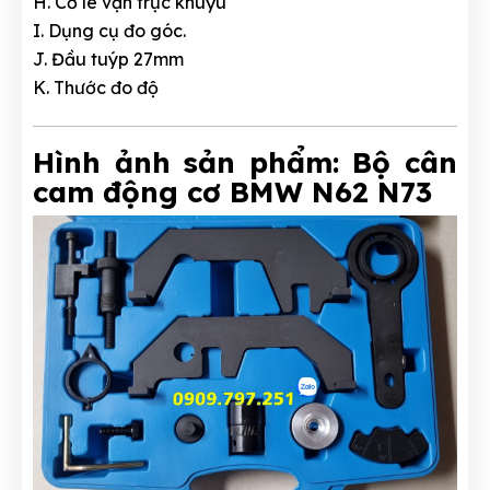
H. Cờ lê vặn trục khuỷu
I. Dụng cụ đo góc.
J. Đầu tuýp 27mm
K. Thước đo độ
Hình ảnh sản phẩm: Bộ cân
cam động cơ BMW N62 N73