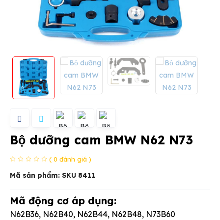
Bộ dưỡng cam BMW N62 N73
( 0 đánh giá )
Mã sản phẩm:
SKU 8411
Mã động cơ áp dụng:
N62B36, N62B40, N62B44, N62B48, N73B60