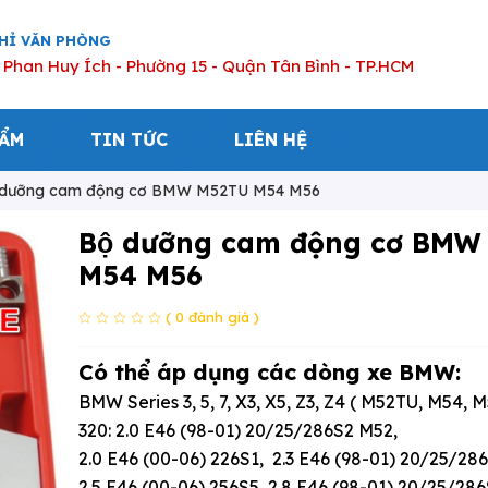
CHỈ VĂN PHÒNG
 Phan Huy Ích - Phường 15 - Quận Tân Bình - TP.HCM
HẨM
TIN TỨC
LIÊN HỆ
̣ dưỡng cam động cơ BMW M52TU M54 M56
Bộ dưỡng cam động cơ BMW
M54 M56
( 0 đánh giá )
Có thể áp dụng các dòng xe BMW:
BMW Series 3, 5, 7, X3, X5, Z3, Z4 ( M52TU, M54, M
320: 2.0 E46 (98-01) 20/25/286S2 M52,
2.0 E46 (00-06) 226S1, 2.3 E46 (98-01) 20/25/28
2.5 E46 (00-06) 256S5, 2.8 E46 (98-01) 20/25/28