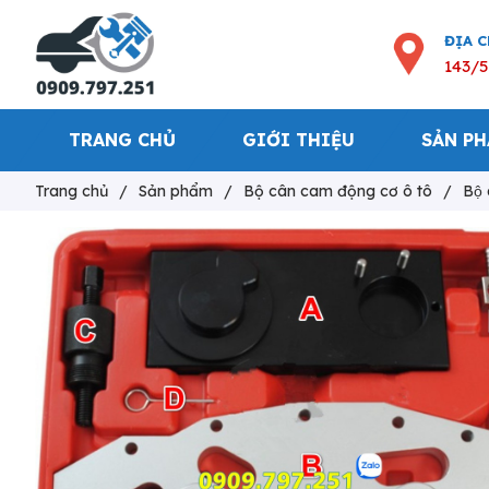
ĐỊA 
143/5
TRANG CHỦ
GIỚI THIỆU
SẢN P
Trang chủ
/
Sản phẩm
/
Bộ cân cam động cơ ô tô
/
Bô