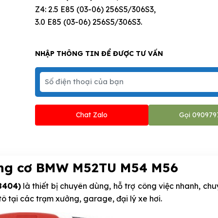
Z4: 2.5 E85 (03-06) 256S5/306S3,
3.0 E85 (03-06) 256S5/306S3.
NHẬP THÔNG TIN ĐỂ ĐƯỢC TƯ VẤN
Chat Zalo
Gọi 090979
ộng cơ BMW M52TU M54 M56
8404)
là thiết bị chuyên dùng, hỗ trợ công việc nhanh, ch
ô tại các trạm xưởng, garage, đại lý xe hơi.