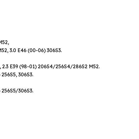
M52,
52, 3.0 E46 (00-06) 306S3.
1, 2.3 E39 (98-01) 206S4/256S4/286S2 M52.
 256S5, 306S3.
) 256S5/306S3.