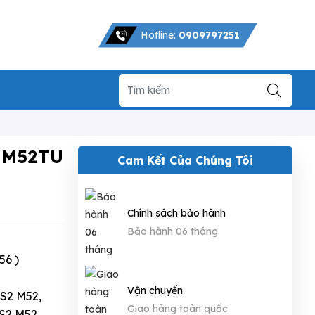
Hotline:
0909797251
 M52TU
Cam Kết Của Chúng Tôi
Chính sách bảo hành
Bảo hành 06 tháng
56 )
Vận chuyển
6S2 M52,
Giao hàng toàn quốc
6S2 M52,