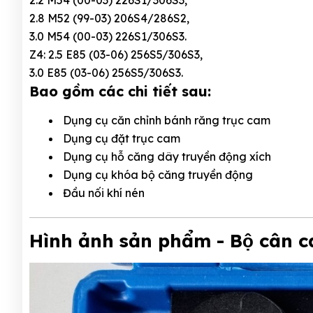
2.8 M52 (99-03) 206S4/286S2,
3.0 M54 (00-03) 226S1/306S3.
Z4: 2.5 E85 (03-06) 256S5/306S3,
3.0 E85 (03-06) 256S5/306S3.
Bao gồm các chi tiết sau:
Dụng cụ căn chỉnh bánh răng trục cam
Dụng cụ đặt trục cam
Dụng cụ hỗ căng dây truyền động xích
Dụng cụ khóa bộ căng truyền động
Đầu nối khí nén
Hình ảnh sản phẩm - Bộ cân