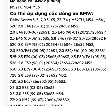
Mã động cơ BMW áp dụng:
M52TU M54 M56
Có thể áp dụng các dòng xe BMW:
BMW Series 3, 5, 7, X3, X5, Z3, Z4 ( M52TU, M54, M56 )
320: 2.0 E46 (98-01) 20/25/286S2 M52,
2.0 E46 (00-06) 226S1, 2.3 E46 (98-01) 20/25/286S2 
2.5 E46 (00-06) 256S5, 2.8 E46 (98-01) 20/25/286S2 M
520: 2.0 E39 (98-01) 206S4/256S4/ 286S2 M52,
2.0 E60/E61 (03-05) 226S1, 2.0 E39/E61 (00-03) 226S
525: 2.5 E39 (00-03) 256S5/306S3, 2.5 E60/E61 (03-05)
528: 2.8 E39 (98-01) 206S4/256S4/286S2 M52.
530: 3.0 E39 (00-03) 256S5/306S3, 3.0 E60/E61 (03-05
728: 2.8 E38 (98-02) 286S2 M52.
730: 3.0 E65/E66 (02-05) 306S3.
X3: 3.0 E83 (03-06) 306S3.
X5: 3.0 E53 (99-05) 306S3 M54.
Z3: 2.0 M52 (99-03) 206S4/286S2,
2.2 M54 (00-03) 226S1/306S3,