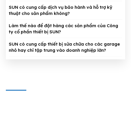
SUN có cung cấp dịch vụ bảo hành và hỗ trợ kỹ
thuật cho sản phẩm không?
Làm thế nào để đặt hàng các sản phẩm của Công
ty cổ phần thiết bị SUN?
SUN có cung cấp thiết bị sửa chữa cho các garage
nhỏ hay chỉ tập trung vào doanh nghiệp lớn?
CÔNG TY CỔ PHẦN THIẾT BỊ SUN
Địa chỉ văn phòng
: 143/5 Phan Huy Ích, P.15, Q.Tân Bình,
TP. HCM
Hotline & Zalo
: 0909 797 251
E-mail:
dungcuthietbioto@gmail.com