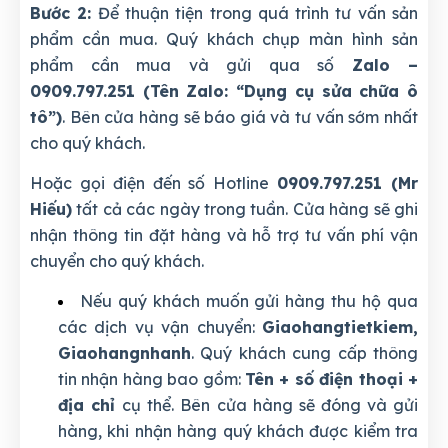
Bước 2:
Để thuận tiện trong quá trình tư vấn sản
phẩm cần mua. Quý khách chụp màn hình sản
phẩm cần mua và gửi qua số
Zalo –
0909.797.251 (Tên Zalo: “Dụng cụ sửa chữa ô
tô”)
. Bên cửa hàng sẽ báo giá và tư vấn sớm nhất
cho quý khách.
Hoặc gọi điện đến số Hotline
0909.797.251 (Mr
Hiếu)
tất cả các ngày trong tuần. Cửa hàng sẽ ghi
nhận thông tin đặt hàng và hỗ trợ tư vấn phí vận
chuyển cho quý khách.
Nếu quý khách muốn gửi hàng thu hộ qua
các dịch vụ vận chuyển:
Giaohangtietkiem,
Giaohangnhanh
. Quý khách cung cấp thông
tin nhận hàng bao gồm:
Tên + số điện thoại +
địa chỉ
cụ thể. Bên cửa hàng sẽ đóng và gửi
hàng, khi nhận hàng quý khách được kiểm tra