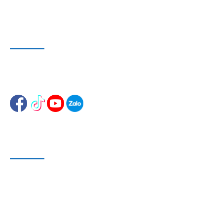
WEBSITE VÀ MẠNG XÃ HỘI
Website 1
:
www.dungcusuachuaoto.vn
Website 2
:
www.dungcuthietbisuachua.com
HỖ TRỢ KHÁCH HÀNG
Phương Thức Bảo Mật
Phương Thức Thanh Toán
Phương Thức Vận chuyển