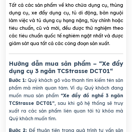
Tất cả các sản phẩm về kho chứa dụng cụ, thùng
dụng cụ, xe đẩy dụng cụ, tủ di động, bàn nguội
làm việc và tủ dụng cụ hạng nặng, tùy chỉnh hoặc
tiêu chuẩn, cũ và mới, đều được thử nghiệm theo
các tiêu chuẩn quốc tế nghiêm ngặt nhất và được
giám sát qua tất cả các công đoạn sản xuất.
Hướng dẫn mua sản phẩm – “Xe đẩy
dụng cụ 3 ngăn TCStrasse DCT01
“
Bước 1:
Quý khách gõ vào thanh tìm kiếm tên sản
phẩm mà mình quan tâm. Ví dụ Quý khách đang
muốn mua sản phẩm
“Xe đẩy đồ nghề 3 ngăn
TCStrasse DCT01”
, sau khi gõ hệ thống sẽ truy
xuất ra các sản phẩm liên quan tới từ khóa mà
Quý khách muốn tìm.
Bước 2:
Để thuận tiện trong quá trình tư vấn sản