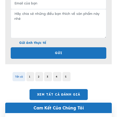
Gửi ảnh thực tế
GỬI
Tất cả
1
2
3
4
5
XEM TẤT CẢ ĐÁNH GIÁ
Cam Kết Của Chúng Tôi