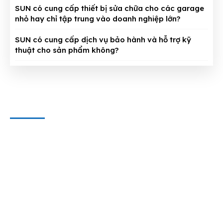
SUN có cung cấp thiết bị sửa chữa cho các garage
nhỏ hay chỉ tập trung vào doanh nghiệp lớn?
SUN có cung cấp dịch vụ bảo hành và hỗ trợ kỹ
thuật cho sản phẩm không?
CÔNG TY CỔ PHẦN THIẾT BỊ SUN
Địa chỉ văn phòng
: 143/5 Phan Huy Ích, P.15, Q.Tân Bình,
TP. HCM
Hotline & Zalo
: 0909 797 251
E-mail:
dungcuthietbioto@gmail.com
WEBSITE VÀ MẠNG XÃ HỘI