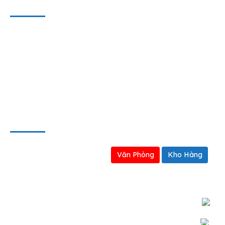
THÔNG TIN HỢP TÁC
Liên hệ
Hợp tác kinh doanh
Định hướng kinh doanh
BẢN ĐỒ
Văn Phòng
Kho Hàng