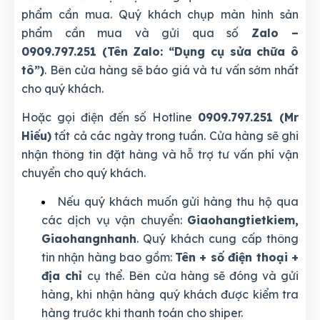
phẩm cần mua. Quý khách chụp màn hình sản
phẩm cần mua và gửi qua số
Zalo –
0909.797.251 (Tên Zalo: “Dụng cụ sửa chữa ô
tô”)
. Bên cửa hàng sẽ báo giá và tư vấn sớm nhất
cho quý khách.
Hoặc gọi điện đến số Hotline
0909.797.251 (Mr
Hiếu)
tất cả các ngày trong tuần. Cửa hàng sẽ ghi
nhận thông tin đặt hàng và hỗ trợ tư vấn phí vận
chuyển cho quý khách.
Nếu quý khách muốn gửi hàng thu hộ qua
các dịch vụ vận chuyển:
Giaohangtietkiem,
Giaohangnhanh
. Quý khách cung cấp thông
tin nhận hàng bao gồm:
Tên + số điện thoại +
địa chỉ
cụ thể. Bên cửa hàng sẽ đóng và gửi
hàng, khi nhận hàng quý khách được kiểm tra
hàng trước khi thanh toán cho shiper.