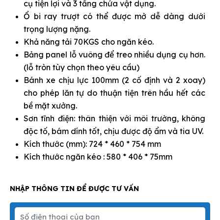
cụ tiện lợi và 3 tầng chứa vật dụng.
Ổ bi ray trượt có thể được mở dễ dàng dưới
trọng lượng nặng.
Khả năng tải 70KGS cho ngăn kéo.
Bảng panel lỗ vuông để treo nhiều dụng cụ hơn.
(lỗ tròn tùy chọn theo yêu cầu)
Bánh xe chịu lực 100mm (2 cố định và 2 xoay)
cho phép lăn tự do thuận tiện trên hầu hết các
bề mặt xưởng.
Sơn tĩnh điện: thân thiện với môi trường, không
độc tố, bám dí
nh tốt, chịu được độ ẩm và tia UV.
Kích thước (mm): 724 * 460 * 754 mm
Kích thước ngăn kéo : 580 * 406 * 75mm
NHẬP THÔNG TIN ĐỂ ĐƯỢC TƯ VẤN