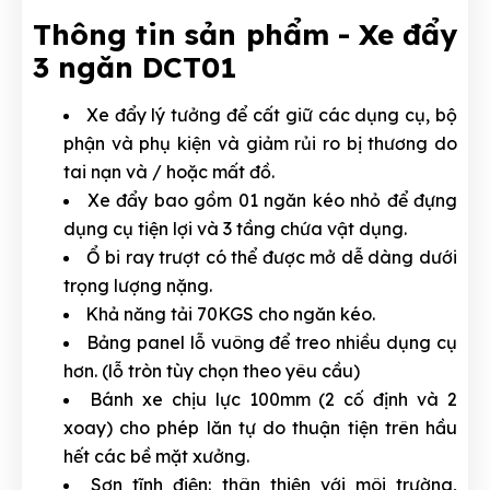
Thông tin sản phẩm - Xe đẩy
3 ngăn DCT01
Xe đẩy lý tưởng để cất giữ các dụng cụ, bộ
phận và phụ kiện và giảm rủi ro bị thương do
tai nạn và / hoặc mất đồ.
Xe đẩy bao gồm 01 ngăn kéo nhỏ để đựng
dụng cụ tiện lợi và 3 tầng chứa vật dụng.
Ổ bi ray trượt có thể được mở dễ dàng dưới
trọng lượng nặng.
Khả năng tải 70KGS cho ngăn kéo.
Bảng panel lỗ vuông để treo nhiều dụng cụ
hơn. (lỗ tròn tùy chọn theo yêu cầu)
Bánh xe chịu lực 100mm (2 cố định và 2
xoay) cho phép lăn tự do thuận tiện trên hầu
hết các bề mặt xưởng.
Sơn tĩnh điện: thân thiện với môi trường,