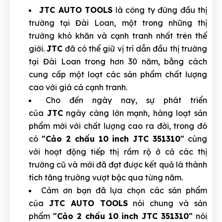
JTC AUTO TOOLS
là công ty đứng đầu thị
trường tại Đài Loan, một trong những thị
trường khó khăn và cạnh tranh nhất trên thế
giới.
JTC
đã có thể giữ vị trí dẫn đầu thị trường
tại Đài Loan trong hơn 30 năm, bằng cách
cung cấp một loạt các sản phẩm chất lượng
cao với giá cả cạnh tranh.
Cho đến ngày nay, sự phát triển
của
JTC
ngày càng lớn mạnh, hàng loạt sản
phẩm mới với chất lượng cao ra đời, trong đó
có
"Cảo 2 chấu 10 inch JTC 351310"
cùng
với hoạt động tiếp thị rầm rộ ở cả các thị
trường cũ và mới đã đạt được kết quả là thành
tích tăng trưởng vượt bậc qua từng năm.
Cảm ơn bạn đã lựa chọn các sản phẩm
của
JTC AUTO TOOLS
nói chung và sản
phẩm
"Cảo 2 chấu 10 inch JTC 351310"
nói