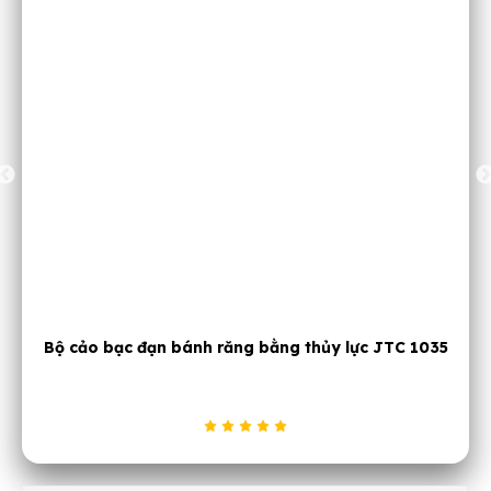
y lực JTC 1035
Cảo bạc đạn 2 chấu 3 inch JTC 351