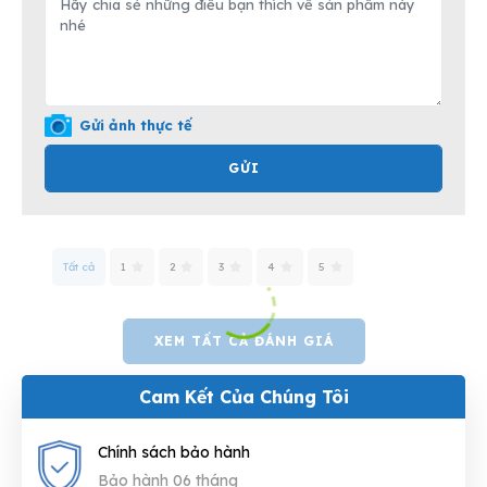
Gửi ảnh thực tế
GỬI
Tất cả
1
2
3
4
5
XEM TẤT CẢ ĐÁNH GIÁ
Cam Kết Của Chúng Tôi
Chính sách bảo hành
Bảo hành 06 tháng