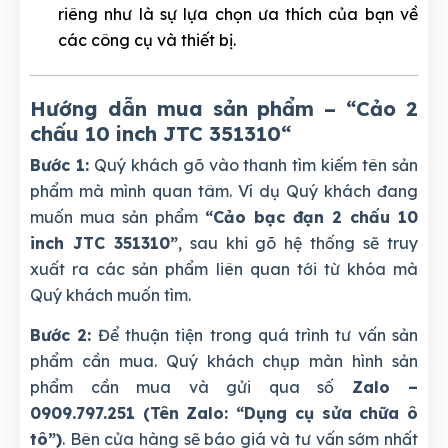
riêng như là sự lựa chọn ưa thích của bạn về
các công cụ và thiết bị.
Hướng dẫn mua sản phẩm – “Cảo 2
chấu 10 inch JTC 351310
“
Bước 1:
Quý khách gõ vào thanh tìm kiếm tên sản
phẩm mà mình quan tâm. Ví dụ Quý khách đang
muốn mua sản phẩm
“Cảo bạc đạn 2 chấu 10
inch JTC 351310”
, sau khi gõ hệ thống sẽ truy
xuất ra các sản phẩm liên quan tới từ khóa mà
Quý khách muốn tìm.
Bước 2:
Để thuận tiện trong quá trình tư vấn sản
phẩm cần mua. Quý khách chụp màn hình sản
phẩm cần mua và gửi qua số
Zalo –
0909.797.251 (Tên Zalo: “Dụng cụ sửa chữa ô
tô”)
. Bên cửa hàng sẽ báo giá và tư vấn sớm nhất