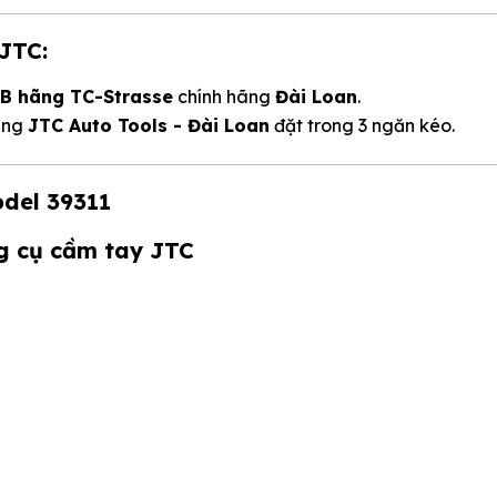
 JTC:
B hãng TC-Strasse
chính hãng
Đài Loan
.
hãng
JTC Auto Tools - Đài Loan
đặt trong 3 ngăn kéo.
odel 39311