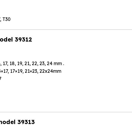
, T30
model 39312
, 17, 18, 19, 21, 22, 23, 24 mm .
 14×17, 17×19, 21×23, 22x24mm
7
 model 39313