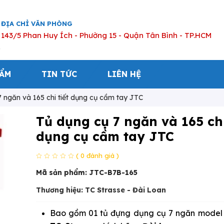
ĐỊA CHỈ VĂN PHÒNG
143/5 Phan Huy Ích - Phường 15 - Quận Tân Bình - TP.HCM
HẨM
TIN TỨC
LIÊN HỆ
 ngăn và 165 chi tiết dụng cụ cầm tay JTC
Tủ dụng cụ 7 ngăn và 165 chi
dụng cụ cầm tay JTC
( 0 đánh giá )
Mã sản phẩm:
JTC-B7B-165
Thương hiệu: TC Strasse - Đài Loan
Bao gồm 01 tủ đựng dụng cụ 7 ngăn mode