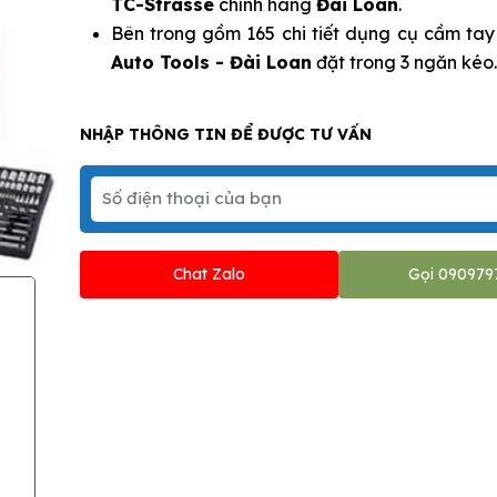
TC-Strasse
chính hãng
Đài Loan
.
Bên trong gồm 165 chi tiết dụng cụ cầm ta
Auto Tools - Đài Loan
đặt trong 3 ngăn kéo
NHẬP THÔNG TIN ĐỂ ĐƯỢC TƯ VẤN
Chat Zalo
Gọi 090979