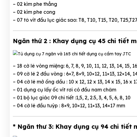
– 02 kìm phe thẳng
– 02 kìm phe cong
– 07 tô vít đầu lục giác sao: T8, T10, T15, T20, T25,T27
Ngăn thứ 2 : Khay dụng cụ 45 chi tiết 
– 18 cờ lê vòng miệng: 6, 7, 8, 9, 10, 11, 12, 13, 14, 15, 16
– 09 cờ lê 2 đầu vòng : 6×7, 8×9, 10×12, 11×13, 12×14,
– 04 cờ lê mở ống dầu : 10 x 12, 12 x 13, 14 x 15, 16 x 1
– 01 dụng cụ lấy ốc vít rơi có đầu nam châm
– 01 bộ lục giác 09 chi tiết :1,5, 2, 2.5, 3, 4, 5, 6, 8, 10
– 04 cờ lê đầu tuýp : 8×9, 10×12, 11×13, 14×17 mm
* Ngăn thư 3: Khay dụng cụ 94 chi tiết