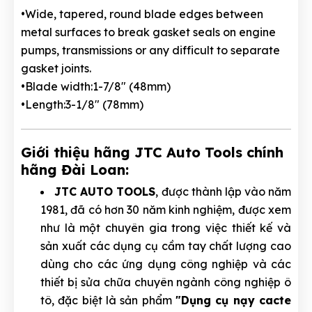
•Wide, tapered, round blade edges between
metal surfaces to break gasket seals on engine
pumps, transmissions or any difficult to separate
gasket joints.
•Blade width:1-7/8" (48mm)
•Length:3-1/8" (78mm)
Giới thiệu hãng JTC Auto Tools chính
hãng Đài Loan:
JTC AUTO TOOLS
, được thành lập vào năm
1981, đã có hơn 30 năm kinh nghiệm, được xem
như là một chuyên gia trong việc thiết kế và
sản xuất các dụng cụ cầm tay chất lượng cao
dùng cho các ứng dụng công nghiệp và các
thiết bị sửa chữa chuyên ngành công nghiệp ô
tô, đặc biệt là sản phẩm
"Dụng cụ nạy cacte