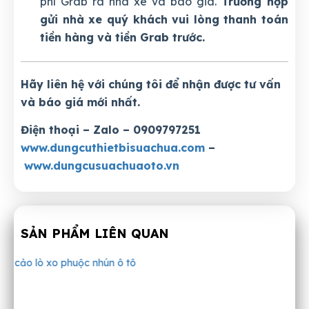
phí Grab ra nhà xe và báo giá.
Trường hợp
gửi nhà xe quý khách vui lòng thanh toán
tiền hàng và tiền Grab trước.
Hãy liên hệ với chúng tôi để nhận được tư vấn
và báo giá mới nhất.
Điện thoại – Zalo – 0909797251
www.dungcuthietbisuachua.com
–
www.dungcusuachuaoto.vn
SẢN PHẨM LIÊN QUAN