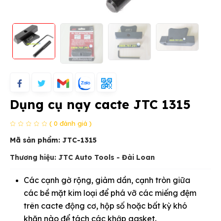
Dụng cụ nạy cacte JTC 1315
( 0 đánh giá )
Mã sản phẩm:
JTC-1315
Thương hiệu: JTC Auto Tools - Đài Loan
Các cạnh gờ rộng, giảm dần, cạnh tròn giữa
các bề mặt kim loại để phá vỡ các miếng đệm
trên cacte động cơ, hộp số hoặc bất kỳ khó
khăn nào để tách các khớp gasket.