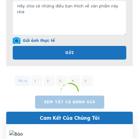
Gửi ảnh thực tế
GỬI
Tất cả
1
2
3
4
5
XEM TẤT CẢ ĐÁNH GIÁ
Cam Kết Của Chúng Tôi