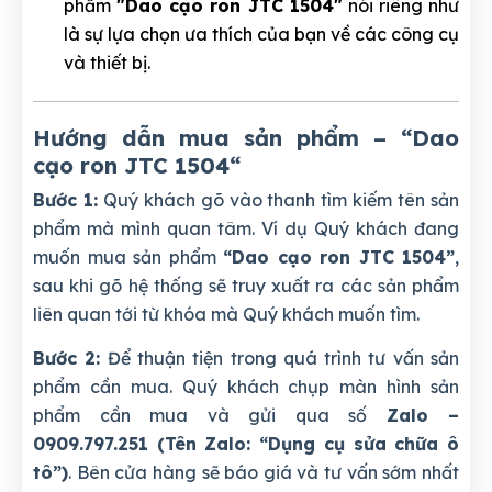
phẩm
"Dao cạo ron JTC 1504"
nói riêng như
là sự lựa chọn ưa thích của bạn về các công cụ
và thiết bị.
Hướng dẫn mua sản phẩm – “Dao
cạo ron JTC 1504
“
Bước 1:
Quý khách gõ vào thanh tìm kiếm tên sản
phẩm mà mình quan tâm. Ví dụ Quý khách đang
muốn mua sản phẩm
“Dao cạo ron JTC 1504”
,
sau khi gõ hệ thống sẽ truy xuất ra các sản phẩm
liên quan tới từ khóa mà Quý khách muốn tìm.
Bước 2:
Để thuận tiện trong quá trình tư vấn sản
phẩm cần mua. Quý khách chụp màn hình sản
phẩm cần mua và gửi qua số
Zalo –
0909.797.251 (Tên Zalo: “Dụng cụ sửa chữa ô
tô”)
. Bên cửa hàng sẽ báo giá và tư vấn sớm nhất