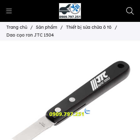
Trang chủ
/
Sản phẩm
/
Thiết bị sửa chữa ô tô
/
Dao cạo ron JTC 1504