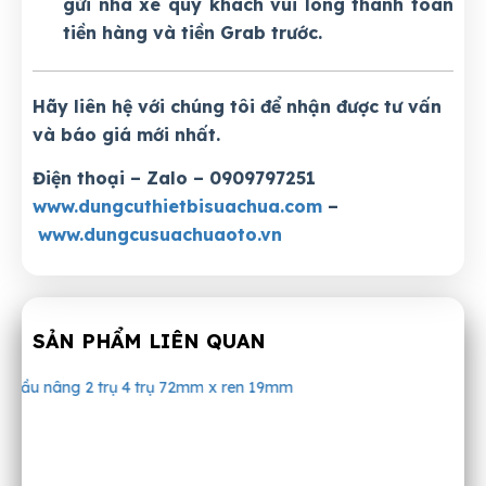
gửi nhà xe quý khách vui lòng thanh toán
tiền hàng và tiền Grab trước.
Hãy liên hệ với chúng tôi để nhận được tư vấn
và báo giá mới nhất.
Điện thoại – Zalo – 0909797251
www.dungcuthietbisuachua.com
–
www.dungcusuachuaoto.vn
SẢN PHẨM LIÊN QUAN