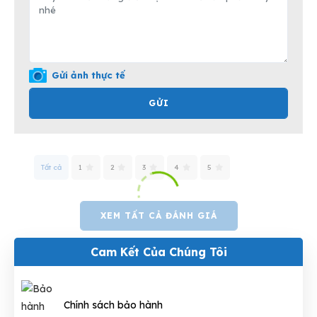
Gửi ảnh thực tế
GỬI
Tất cả
1
2
3
4
5
XEM TẤT CẢ ĐÁNH GIÁ
Cam Kết Của Chúng Tôi
Chính sách bảo hành