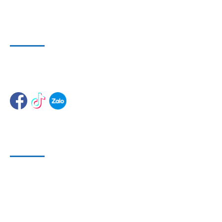
WEBSITE VÀ MẠNG XÃ HỘI
Website 1
:
www.dungcusuachuaoto.vn
Website 2
:
www.dungcuthietbisuachua.com
HỖ TRỢ KHÁCH HÀNG
Phương Thức Bảo Mật
Phương Thức Thanh Toán
Phương Thức Vận chuyển