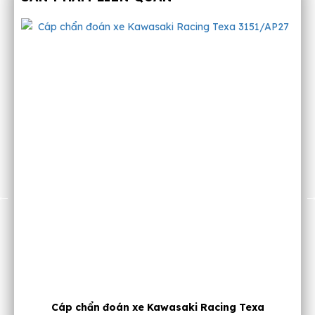
Dụng cụ đo điện ô tô xe máy 12VDC