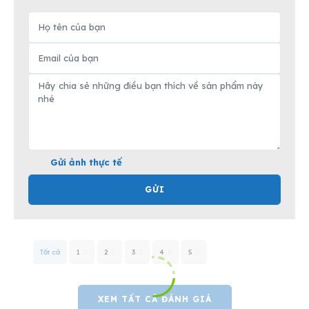
Gửi ảnh thực tế
GỬI
Tất cả
1
2
3
4
5
XEM TẤT CẢ ĐÁNH GIÁ