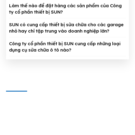
Làm thế nào để đặt hàng các sản phẩm của Công
ty cổ phần thiết bị SUN?
SUN có cung cấp thiết bị sửa chữa cho các garage
nhỏ hay chỉ tập trung vào doanh nghiệp lớn?
Công ty cổ phần thiết bị SUN cung cấp những loại
dụng cụ sửa chữa ô tô nào?
CÔNG TY CỔ PHẦN THIẾT BỊ SUN
Địa chỉ văn phòng
: 143/5 Phan Huy Ích, P.15, Q.Tân Bình,
TP. HCM
Hotline & Zalo
: 0909 797 251
E-mail:
dungcuthietbioto@gmail.com