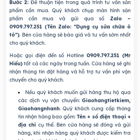
Bước 2:
Để thuận tiện trong quá trình tư vấn sản
phẩm cần mua. Quý khách chụp màn hình sản
phẩm cần mua và gửi qua số
Zalo –
0909.797.251 (Tên Zalo: “Dụng cụ sửa chữa ô
tô”)
. Bên cửa hàng sẽ báo giá và tư vấn sớm nhất
cho quý khách.
Hoặc gọi điện đến số Hotline
0909.797.251 (Mr
Hiếu)
tất cả các ngày trong tuần. Cửa hàng sẽ ghi
nhận thông tin đặt hàng và hỗ trợ tư vấn phí vận
chuyển cho quý khách.
Nếu quý khách muốn gửi hàng thu hộ qua
các dịch vụ vận chuyển:
Giaohangtietkiem,
Giaohangnhanh
. Quý khách cung cấp thông
tin nhận hàng bao gồm:
Tên + số điện thoại +
địa chỉ
cụ thể. Bên cửa hàng sẽ đóng và gửi
hàng, khi nhận hàng quý khách được kiểm tra