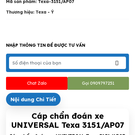
Mã sản phẩm:
Texa-3151/AP07
Thương hiệu: Texa - Ý
NHẬP THÔNG TIN ĐỂ ĐƯỢC TƯ VẤN
Chat Zalo
Gọi 0909797251
Nội dung Chi Tiết
Cáp chẩn đoán xe
UNIVERSAL Texa 3151/AP07