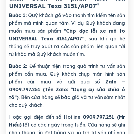
UNIVERSAL Texa 3151/AP07
“
Bước 1:
Quý khách gõ vào thanh tìm kiếm tên sản
phẩm mà mình quan tâm. Ví dụ Quý khách đang
muốn mua sản phẩm
“Cáp đọc lỗi xe mô tô
UNIVERSAL Texa 3151/AP07”
, sau khi gõ hệ
thống sẽ truy xuất ra các sản phẩm liên quan tới
từ khóa mà Quý khách muốn tìm.
Bước 2:
Để thuận tiện trong quá trình tư vấn sản
phẩm cần mua. Quý khách chụp màn hình sản
phẩm cần mua và gửi qua số
Zalo –
0909.797.251 (Tên Zalo: “Dụng cụ sửa chữa ô
tô”)
. Bên cửa hàng sẽ báo giá và tư vấn sớm nhất
cho quý khách.
Hoặc gọi điện đến số Hotline
0909.797.251 (Mr
Hiếu)
tất cả các ngày trong tuần. Cửa hàng sẽ ghi
nhận thông tin đặt hàng và hỗ trợ tư vấn phí vận