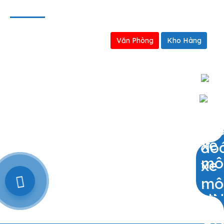
BẢN ĐỒ
Văn Phòng
Kho Hàng
0909797251