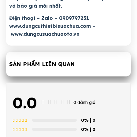
và báo giá mới nhất.
Điện thoại – Zalo – 0909797251
www.dungcuthietbisuachua.com
–
www.dungcusuachuaoto.vn
SẢN PHẨM LIÊN QUAN
0.0
0 đánh giá
0%
| 0
0%
| 0