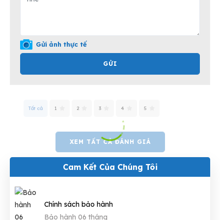
Gửi ảnh thực tế
GỬI
Tất cả
1
2
3
4
5
XEM TẤT CẢ ĐÁNH GIÁ
Cam Kết Của Chúng Tôi
Chính sách bảo hành
Bảo hành 06 tháng