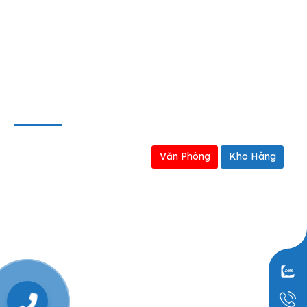
Hợp tác kinh doanh
Định hướng kinh doanh
BẢN ĐỒ
Văn Phòng
Kho Hàng
0909797251