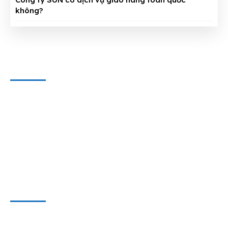
không?
CÔNG TY CỔ PHẦN THIẾT BỊ SUN
Địa chỉ văn phòng
: 143/5 Phan Huy Ích, P.15, Q.Tân Bình,
TP. HCM
Hotline & Zalo
: 0909 797 251
E-mail:
dungcuthietbioto@gmail.com
WEBSITE VÀ MẠNG XÃ HỘI
Website 1
:
www.dungcusuachuaoto.vn