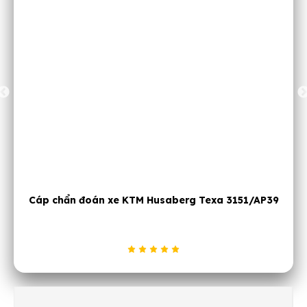
Dụng cụ kiểm tra dòng điện ô tô JTC 1248