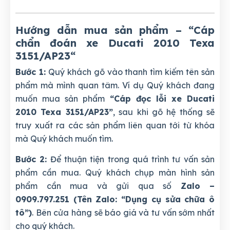
Hướng dẫn mua sản phẩm – “Cáp
chẩn đoán xe Ducati 2010 Texa
3151/AP23
“
Bước 1:
Quý khách gõ vào thanh tìm kiếm tên sản
phẩm mà mình quan tâm. Ví dụ Quý khách đang
muốn mua sản phẩm
“Cáp đọc lỗi xe Ducati
2010 Texa 3151/AP23”
, sau khi gõ hệ thống sẽ
truy xuất ra các sản phẩm liên quan tới từ khóa
mà Quý khách muốn tìm.
Bước 2:
Để thuận tiện trong quá trình tư vấn sản
phẩm cần mua. Quý khách chụp màn hình sản
phẩm cần mua và gửi qua số
Zalo –
0909.797.251 (Tên Zalo: “Dụng cụ sửa chữa ô
tô”)
. Bên cửa hàng sẽ báo giá và tư vấn sớm nhất
cho quý khách.