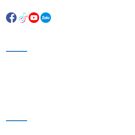
Website 2
:
www.dungcuthietbisuachua.com
HỖ TRỢ KHÁCH HÀNG
Phương Thức Bảo Mật
Phương Thức Thanh Toán
Phương Thức Vận chuyển
THÔNG TIN HỢP TÁC
Liên hệ