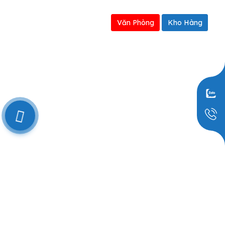
Văn Phòng
Kho Hàng
0909797251
© 2026 THIẾT BỊ SỬA CHỮA Ô TÔ - Thiết kế bởi sikido.vn