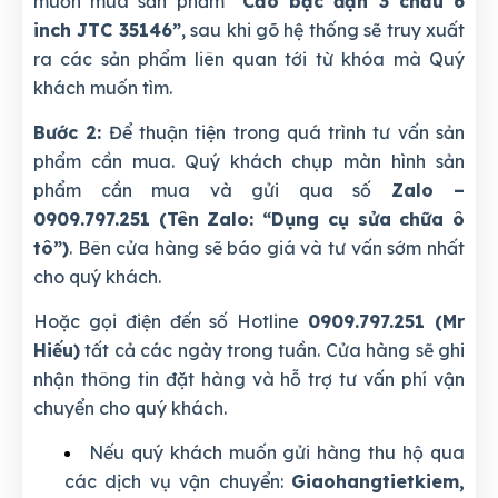
muốn mua sản phẩm
“Cảo bạc đạn 3 chấu 6
inch JTC 35146”
, sau khi gõ hệ thống sẽ truy xuất
ra các sản phẩm liên quan tới từ khóa mà Quý
khách muốn tìm.
Bước 2:
Để thuận tiện trong quá trình tư vấn sản
phẩm cần mua. Quý khách chụp màn hình sản
phẩm cần mua và gửi qua số
Zalo –
0909.797.251 (Tên Zalo: “Dụng cụ sửa chữa ô
tô”)
. Bên cửa hàng sẽ báo giá và tư vấn sớm nhất
cho quý khách.
Hoặc gọi điện đến số Hotline
0909.797.251 (Mr
Hiếu)
tất cả các ngày trong tuần. Cửa hàng sẽ ghi
nhận thông tin đặt hàng và hỗ trợ tư vấn phí vận
chuyển cho quý khách.
Nếu quý khách muốn gửi hàng thu hộ qua
các dịch vụ vận chuyển:
Giaohangtietkiem,