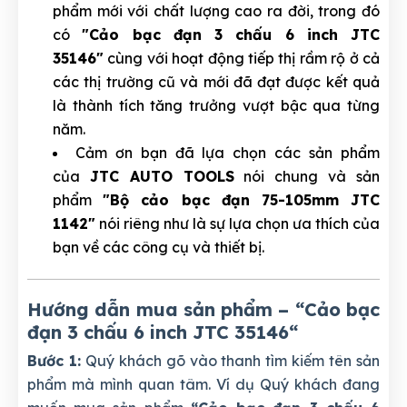
phẩm mới với chất lượng cao ra đời, trong đó
có
"Cảo bạc đạn 3 chấu 6 inch JTC
35146"
cùng với hoạt động tiếp thị rầm rộ ở cả
các thị trường cũ và mới đã đạt được kết quả
là thành tích tăng trưởng vượt bậc qua từng
năm.
Cảm ơn bạn đã lựa chọn các sản phẩm
của
JTC AUTO TOOLS
nói chung và sản
phẩm
"Bộ cảo bạc đạn 75-105mm JTC
1142"
nói riêng như là sự lựa chọn ưa thích của
bạn về các công cụ và thiết bị.
Hướng dẫn mua sản phẩm – “Cảo bạc
đạn 3 chấu 6 inch JTC 35146
“
Bước 1:
Quý khách gõ vào thanh tìm kiếm tên sản
phẩm mà mình quan tâm. Ví dụ Quý khách đang