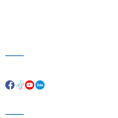
Địa chỉ văn phòng
: 143/5 Phan Huy Ích, P.15, Q.Tân Bình,
TP. HCM
Hotline & Zalo
: 0909 797 251
E-mail:
dungcuthietbioto@gmail.com
WEBSITE VÀ MẠNG XÃ HỘI
Website 1
:
www.dungcusuachuaoto.vn
Website 2
:
www.dungcuthietbisuachua.com
HỖ TRỢ KHÁCH HÀNG