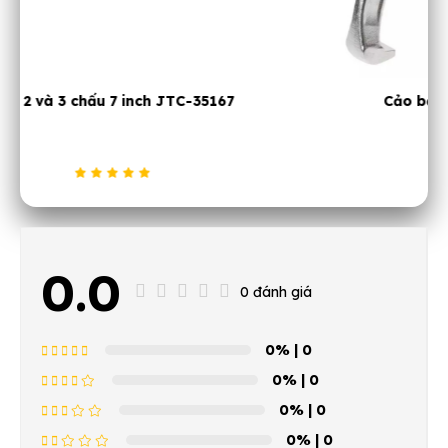
Cảo bạc đạn 3 chấu 4 inch JTC 35144
0.0
0 đánh giá
0%
| 0
0%
| 0
0%
| 0
0%
| 0