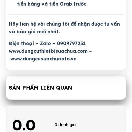
tiền hàng và tiền Grab trước.
Hãy liên hệ với chúng tôi để nhận được tư vấn
và báo giá mới nhất.
Điện thoại – Zalo – 0909797251
www.dungcuthietbisuachua.com
–
www.dungcusuachuaoto.vn
SẢN PHẨM LIÊN QUAN
0.0
0 đánh giá