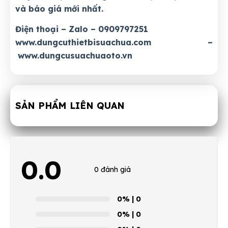
và báo giá mới nhất.
Điện thoại – Zalo – 0909797251
www.dungcuthietbisuachua.com
–
www.dungcusuachuaoto.vn
SẢN PHẨM LIÊN QUAN
0.0
0 đánh giá
0%
| 0
0%
| 0