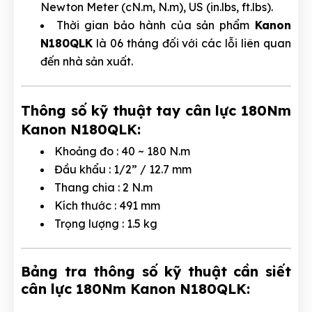
Newton Meter (cN.m, N.m), US (in.lbs, ft.lbs).
Thời gian bảo hành của sản phẩm
Kanon
N180QLK
là 06 tháng đối với các lỗi liên quan
đến nhà sản xuất.
Thông số kỹ thuật tay cân lực 180Nm
Kanon N180QLK:
Khoảng đo : 40 ~ 180 N.m
Đầu khẩu : 1/2” / 12.7 mm
Thang chia : 2 N.m
Kích thước : 491 mm
Trọng lượng : 1.5 kg
Bảng tra thông số kỹ thuật cần siết
cân lực 180Nm Kanon N180QLK: