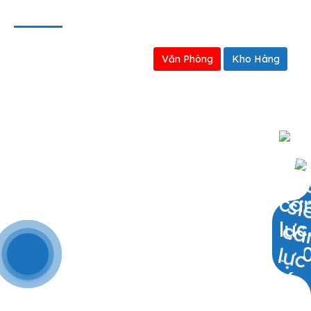
BẢN ĐỒ
Văn Phòng
Kho Hàng
0909797251