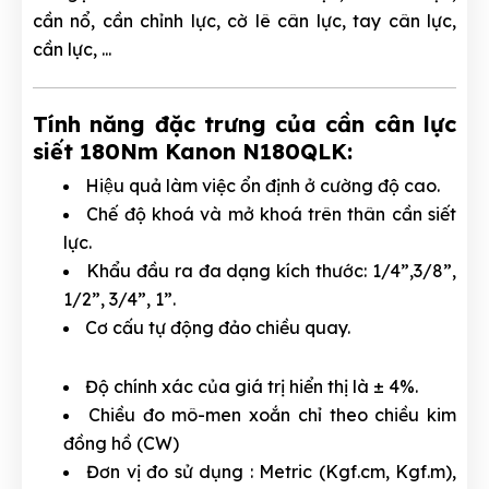
cần nổ, cần chỉnh lực, cờ lê cân lực, tay cân lực,
cần lực, ...
Tính năng đặc trưng của cần cân lực
siết 180Nm Kanon N180QLK:
Hiệu quả làm việc ổn định ở cường độ cao.
Chế độ khoá và mở khoá trên thân cần siết
lực.
Khẩu đầu ra đa dạng kích thước: 1/4”,3/8”,
1/2”, 3/4”, 1”.
Cơ cấu tự động đảo chiều quay.
Độ chính xác của giá trị hiển thị là ± 4%.
Chiều đo mô-men xoắn chỉ theo chiều kim
đồng hồ (CW)
Đơn vị đo sử dụng : Metric (Kgf.cm, Kgf.m),