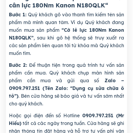
cân lực 180Nm Kanon N180QLK
“
Bước 1:
Quý khách gõ vào thanh tìm kiếm tên sản
phẩm mà mình quan tâm. Ví dụ Quý khách đang
muốn mua sản phẩm
“Cờ lê lực 180Nm Kanon
N180QLK”
, sau khi gõ hệ thống sẽ truy xuất ra
các sản phẩm liên quan tới từ khóa mà Quý khách
muốn tìm.
Bước 2:
Để thuận tiện trong quá trình tư vấn sản
phẩm cần mua. Quý khách chụp màn hình sản
phẩm cần mua và gửi qua số
Zalo –
0909.797.251 (Tên Zalo: “Dụng cụ sửa chữa ô
tô”)
. Bên cửa hàng sẽ báo giá và tư vấn sớm nhất
cho quý khách.
Hoặc gọi điện đến số Hotline
0909.797.251 (Mr
Hiếu)
tất cả các ngày trong tuần. Cửa hàng sẽ ghi
nhận thông tin đặt hàng và hỗ trợ tư vấn phí vận