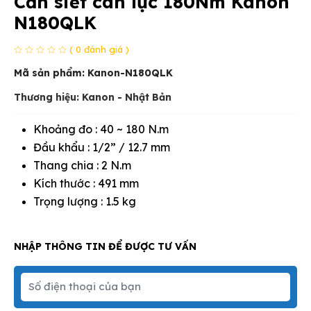
Cần siết cân lực 180Nm Kanon
N180QLK
( 0 đánh giá )
Mã sản phẩm:
Kanon-N180QLK
Thương hiệu: Kanon - Nhật Bản
Khoảng đo : 40 ~ 180 N.m
Đầu khẩu : 1/2” / 12.7 mm
Thang chia : 2 N.m
Kích thước : 491 mm
Trọng lượng : 1.5 kg
NHẬP THÔNG TIN ĐỂ ĐƯỢC TƯ VẤN