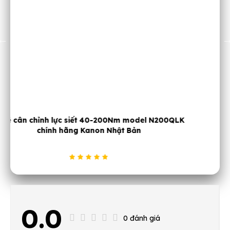
K
Cần siết cân lực 1" 1000Nm JTC 4940
0.0
0 đánh giá