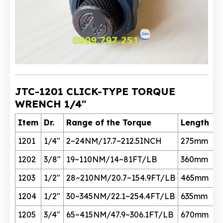
JTC-1201 CLICK-TYPE TORQUE
WRENCH 1/4"
Item
Dr.
Range of the Torque
Length
1201
1/4"
2~24NM/17.7~212.5INCH
275mm
1202
3/8"
19~110NM/14~81FT/LB
360mm
1203
1/2"
28~210NM/20.7~154.9FT/LB
465mm
1204
1/2"
30~345NM/22.1~254.4FT/LB
635mm
1205
3/4"
65~415NM/47.9~306.1FT/LB
670mm