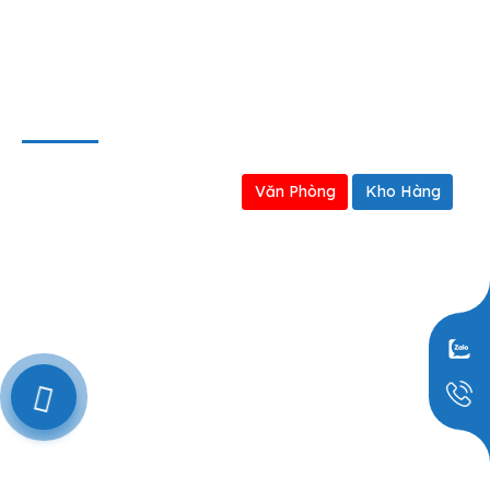
Định hướng kinh doanh
BẢN ĐỒ
Văn Phòng
Kho Hàng
0909797251