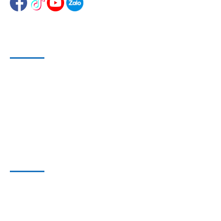
HỖ TRỢ KHÁCH HÀNG
Phương Thức Bảo Mật
Phương Thức Thanh Toán
Phương Thức Vận chuyển
THÔNG TIN HỢP TÁC
Liên hệ
Hợp tác kinh doanh