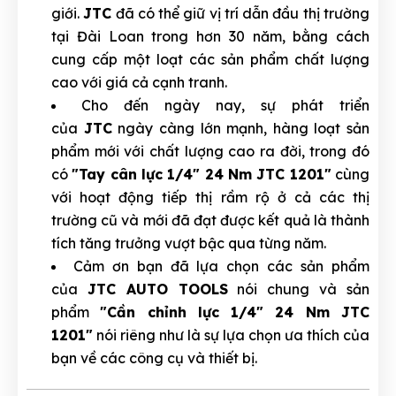
giới.
JTC
đã có thể giữ vị trí dẫn đầu thị trường
tại Đài Loan trong hơn 30 năm, bằng cách
cung cấp một loạt các sản phẩm chất lượng
cao với giá cả cạnh tranh.
Cho đến ngày nay, sự phát triển
của
JTC
ngày càng lớn mạnh, hàng loạt sản
phẩm mới với chất lượng cao ra đời, trong đó
có
"Tay cân lực 1/4" 24 Nm JTC 1201"
cùng
với hoạt động tiếp thị rầm rộ ở cả các thị
trường cũ và mới đã đạt được kết quả là thành
tích tăng trưởng vượt bậc qua từng năm.
Cảm ơn bạn đã lựa chọn các sản phẩm
của
JTC AUTO TOOLS
nói chung và sản
phẩm
"Cần chỉnh lực 1/4" 24 Nm JTC
1201"
nói riêng như là sự lựa chọn ưa thích của
bạn về các công cụ và thiết bị.