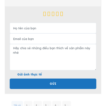
Gửi ảnh thực tế
GỬI
Tất cả
1
2
3
4
5