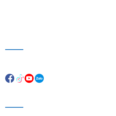
TP. HCM
Hotline & Zalo
: 0909 797 251
E-mail:
dungcuthietbioto@gmail.com
WEBSITE VÀ MẠNG XÃ HỘI
Website 1
:
www.dungcusuachuaoto.vn
Website 2
:
www.dungcuthietbisuachua.com
HỖ TRỢ KHÁCH HÀNG
Phương Thức Bảo Mật