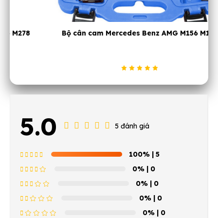
Bộ cân cam Mercedes Benz AMG M156 M159
5.0
5 đánh giá
100%
| 5
0%
| 0
0%
| 0
0%
| 0
0%
| 0