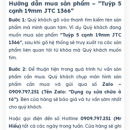
Hướng dẫn mua sản phẩm – “Tuýp 5
cạnh 19mm JTC 1366
“
Bước 1:
Quý khách gõ vào thanh tìm kiếm tên sản
phẩm mà mình quan tâm. Ví dụ Quý khách đang
muốn mua sản phẩm
“Tuýp 5 cạnh 19mm JTC
1366”
, sau khi gõ hệ thống sẽ truy xuất ra các sản
phẩm liên quan tới từ khóa mà Quý khách muốn
tìm.
Bước 2:
Để thuận tiện trong quá trình tư vấn sản
phẩm cần mua. Quý khách chụp màn hình sản
phẩm cần mua và gửi qua số
Zalo –
0909.797.251 (Tên Zalo: “Dụng cụ sửa chữa ô
tô”)
. Bên cửa hàng sẽ báo giá và tư vấn sớm nhất
cho quý khách.
Hoặc gọi điện đến số Hotline
0909.797.251 (Mr
Hiếu)
tất cả các ngày trong tuần. Cửa hàng sẽ ghi