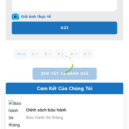
Gửi ảnh thực tế
GỬI
Tất cả
1
2
3
4
5
XEM TẤT CẢ ĐÁNH GIÁ
Cam Kết Của Chúng Tôi
Chính sách bảo hành
Bảo hành 06 tháng