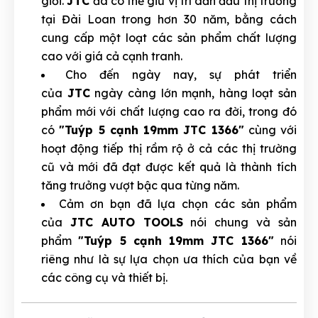
giới.
JTC
đã có thể giữ vị trí dẫn đầu thị trường
tại Đài Loan trong hơn 30 năm, bằng cách
cung cấp một loạt các sản phẩm chất lượng
cao với giá cả cạnh tranh.
Cho đến ngày nay, sự phát triển
của
JTC
ngày càng lớn mạnh, hàng loạt sản
phẩm mới với chất lượng cao ra đời, trong đó
có
"Tuýp 5 cạnh 19mm JTC 1366"
cùng với
hoạt động tiếp thị rầm rộ ở cả các thị trường
cũ và mới đã đạt được kết quả là thành tích
tăng trưởng vượt bậc qua từng năm.
Cảm ơn bạn đã lựa chọn các sản phẩm
của
JTC AUTO TOOLS
nói chung và sản
phẩm
"Tuýp 5 cạnh 19mm JTC 1366"
nói
riêng như là sự lựa chọn ưa thích của bạn về
các công cụ và thiết bị.