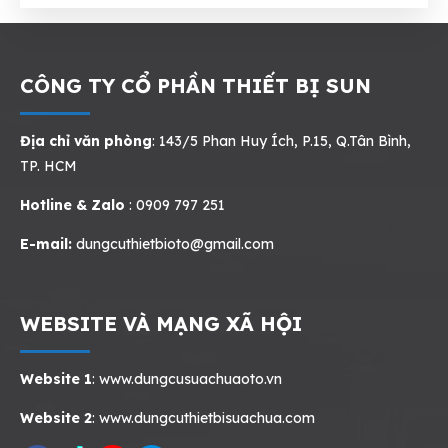
CÔNG TY CỔ PHẦN THIẾT BỊ SUN
Địa chỉ văn phòng
: 143/5 Phan Huy Ích, P.15, Q.Tân Bình,
TP. HCM
Hotline & Zalo
: 0909 797 251
E-mail:
dungcuthietbioto@gmail.com
WEBSITE VÀ MẠNG XÃ HỘI
Website 1
:
www.dungcusuachuaoto.vn
Website 2
:
www.dungcuthietbisuachua.com