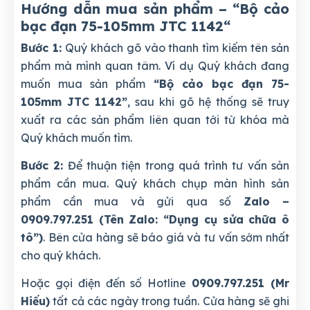
Hướng dẫn mua sản phẩm – “Bộ cảo
bạc đạn 75-105mm JTC 1142
“
Bước 1:
Quý khách gõ vào thanh tìm kiếm tên sản
phẩm mà mình quan tâm. Ví dụ Quý khách đang
muốn mua sản phẩm
“Bộ cảo bạc đạn 75-
105mm JTC 1142”
, sau khi gõ hệ thống sẽ truy
xuất ra các sản phẩm liên quan tới từ khóa mà
Quý khách muốn tìm.
Bước 2:
Để thuận tiện trong quá trình tư vấn sản
phẩm cần mua. Quý khách chụp màn hình sản
phẩm cần mua và gửi qua số
Zalo –
0909.797.251 (Tên Zalo: “Dụng cụ sửa chữa ô
tô”)
. Bên cửa hàng sẽ báo giá và tư vấn sớm nhất
cho quý khách.
Hoặc gọi điện đến số Hotline
0909.797.251 (Mr
Hiếu)
tất cả các ngày trong tuần. Cửa hàng sẽ ghi