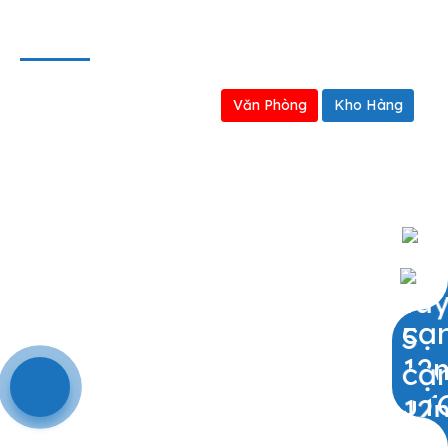
BẢN ĐỒ
Văn Phòng
Kho Hàng
0909797251