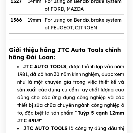
1527
14mm
For using on Bendix brake system
of FORD, MAZDA
1366
19mm
For using on Bendix brake system
of PEUGEOT, CITROEN
Giới thiệu hãng JTC Auto Tools chính
hãng Đài Loan:
JTC AUTO TOOLS
, được thành lập vào năm
1981, đã có hơn 30 năm kinh nghiệm, được xem
như là một chuyên gia trong việc thiết kế và
sản xuất các dụng cụ cầm tay chất lượng cao
dùng cho các ứng dụng công nghiệp và các
thiết bị sửa chữa chuyên ngành công nghiệp ô
tô, đặc biệt là sản phẩm
"Tuýp 5 cạnh 12mm
JTC 4919"
JTC AUTO TOOLS
là công ty đứng đầu thị