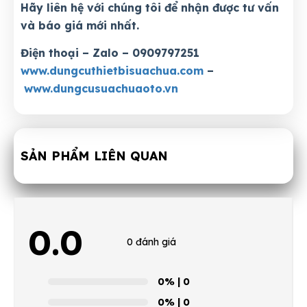
Hãy liên hệ với chúng tôi để nhận được tư vấn
và báo giá mới nhất.
Điện thoại – Zalo – 0909797251
www.dungcuthietbisuachua.com
–
www.dungcusuachuaoto.vn
SẢN PHẨM LIÊN QUAN
0.0
0 đánh giá
0%
| 0
0%
| 0