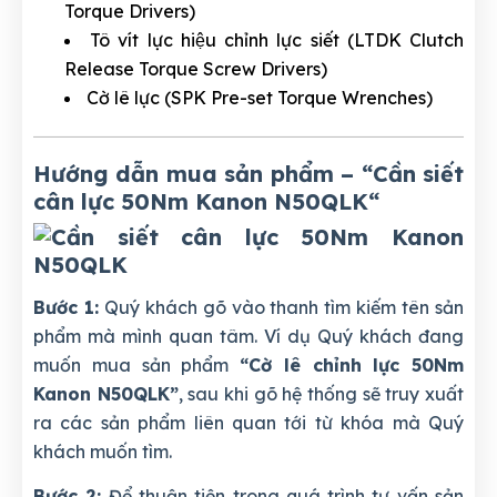
Torque Drivers)
Tô vít lực hiệu chỉnh lực siết (LTDK Clutch
Release Torque Screw Drivers)
Cờ lê lực (SPK Pre-set Torque Wrenches)
Hướng dẫn mua sản phẩm – “Cần siết
cân lực 50Nm Kanon N50QLK
“
Bước 1:
Quý khách gõ vào thanh tìm kiếm tên sản
phẩm mà mình quan tâm. Ví dụ Quý khách đang
muốn mua sản phẩm
“Cờ lê chỉnh lực 50Nm
Kanon N50QLK”
, sau khi gõ hệ thống sẽ truy xuất
ra các sản phẩm liên quan tới từ khóa mà Quý
khách muốn tìm.
Bước 2:
Để thuận tiện trong quá trình tư vấn sản