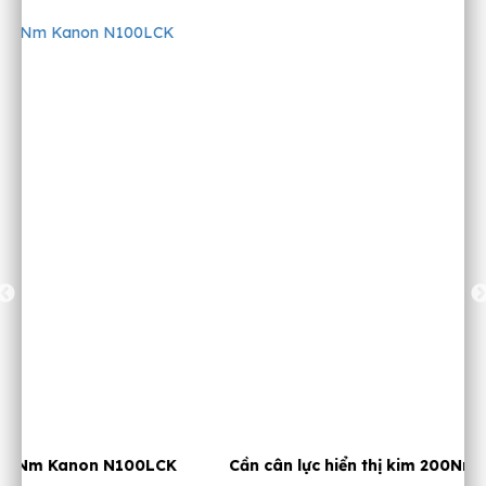
Cần cân lực hiển thị kim 200Nm Kanon N200TOK-G