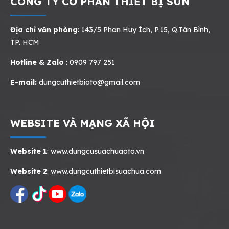
CÔNG TY CỔ PHẦN THIẾT BỊ SUN
Địa chỉ văn phòng
: 143/5 Phan Huy Ích, P.15, Q.Tân Bình,
TP. HCM
Hotline & Zalo
: 0909 797 251
E-mail:
dungcuthietbioto@gmail.com
WEBSITE VÀ MẠNG XÃ HỘI
Website 1
:
www.dungcusuachuaoto.vn
Website 2
:
www.dungcuthietbisuachua.com