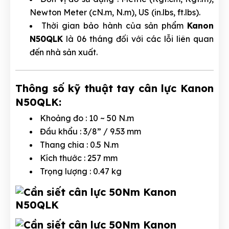
Newton Meter (cN.m, N.m), US (in.lbs, ft.lbs).
Thời gian bảo hành của sản phẩm
Kanon
N50QLK
là 06 tháng đối với các lỗi liên quan
đến nhà sản xuất.
Thông số kỹ thuật tay cân lực Kanon
N50QLK:
Khoảng đo : 10 ~ 50 N.m
Đầu khẩu : 3/8” / 9.53 mm
Thang chia : 0.5 N.m
Kích thước : 257 mm
Trọng lượng : 0.47 kg