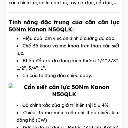
cần chỉnh lực, cờ lê cân lực, tay cân lực, cần lực, ...
Tính năng đặc trưng của cần cân lực
50Nm Kanon N50QLK:
Hiệu quả làm việc ổn định ở cường độ cao.
Chế độ khoá và mở khoá trên thân cần siết
lực.
Khẩu đầu ra đa dạng kích thước: 1/4”,3/8”,
1/2”, 3/4”, 1”.
Cơ cấu tự động đảo chiều quay.
Độ chính xác của giá trị hiển thị là ± 4%.
Chiều đo mô-men xoắn chỉ theo chiều kim
đồng hồ (CW)
Đơn vị đo sử dụng : Metric (Kgf.cm, Kgf.m),