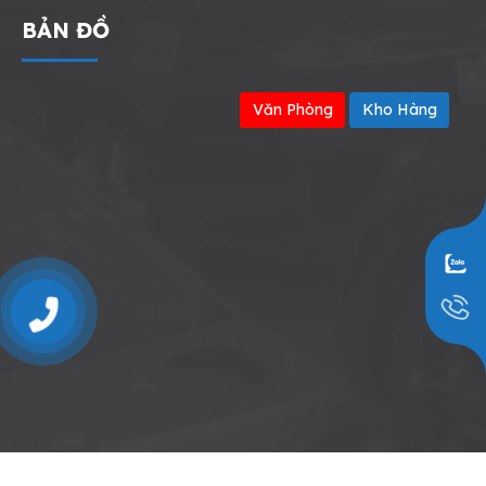
BẢN ĐỒ
Văn Phòng
Kho Hàng
0909797251