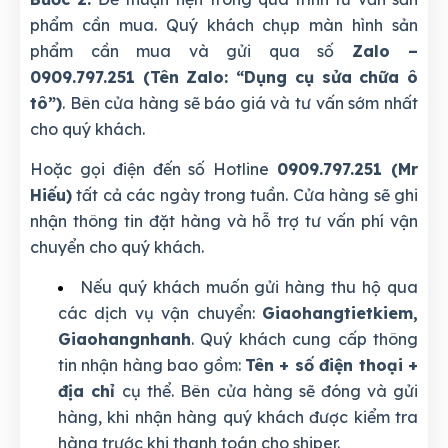
phẩm cần mua. Quý khách chụp màn hình sản
phẩm cần mua và gửi qua số
Zalo –
0909.797.251 (Tên Zalo: “Dụng cụ sửa chữa ô
tô”)
. Bên cửa hàng sẽ báo giá và tư vấn sớm nhất
cho quý khách.
Hoặc gọi điện đến số Hotline
0909.797.251 (Mr
Hiếu)
tất cả các ngày trong tuần. Cửa hàng sẽ ghi
nhận thông tin đặt hàng và hỗ trợ tư vấn phí vận
chuyển cho quý khách.
Nếu quý khách muốn gửi hàng thu hộ qua
các dịch vụ vận chuyển:
Giaohangtietkiem,
Giaohangnhanh
. Quý khách cung cấp thông
tin nhận hàng bao gồm:
Tên + số điện thoại +
địa chỉ
cụ thể. Bên cửa hàng sẽ đóng và gửi
hàng, khi nhận hàng quý khách được kiểm tra
hàng trước khi thanh toán cho shiper.