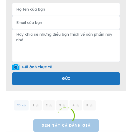
Gửi ảnh thực tế
GỬI
Tất cả
1
2
3
4
5
XEM TẤT CẢ ĐÁNH GIÁ