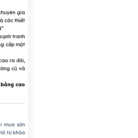
chuyên gia
à các thiết
4"
 cạnh tranh
ung cấp một
ao ra đời,
rường cũ và
 bằng cao
n mua sản
tới từ khóa