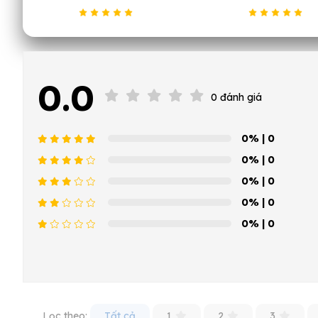
0.0
0 đánh giá
0%
| 0
0%
| 0
0%
| 0
0%
| 0
0%
| 0
Lọc theo:
Tất cả
1
2
3