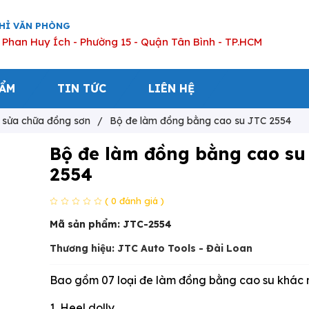
CHỈ VĂN PHÒNG
 Phan Huy Ích - Phường 15 - Quận Tân Bình - TP.HCM
HẨM
TIN TỨC
LIÊN HỆ
ị sửa chữa đồng sơn
/
Bộ đe làm đồng bằng cao su JTC 2554
Bộ đe làm đồng bằng cao su
2554
( 0 đánh giá )
Mã sản phẩm:
JTC-2554
Thương hiệu: JTC Auto Tools - Đài Loan
Bao gồm 07 loại đe làm đồng bằng cao su khác 
1. Heel dolly.