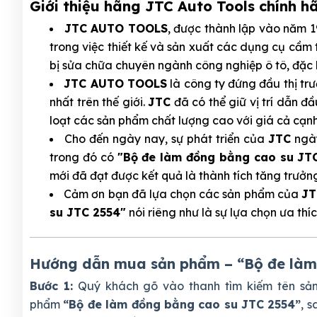
Giới thiệu hãng JTC Auto Tools chính h
JTC AUTO TOOLS
, được thành lập vào năm 
trong việc thiết kế và sản xuất các dụng cụ cầm
bị sửa chữa chuyên ngành công nghiệp ô tô, đặc 
JTC AUTO TOOLS
là công ty đứng đầu thị tr
nhất trên thế giới.
JTC
đã có thể giữ vị trí dẫn đ
loạt các sản phẩm chất lượng cao với giá cả cạnh
Cho đến ngày nay, sự phát triển của
JTC
ngày
trong đó có
"Bộ đe làm đồng bằng cao su JT
mới đã đạt được kết quả là thành tích tăng trưở
Cảm ơn bạn đã lựa chọn các sản phẩm của
JT
su JTC 2554"
nói riêng như là sự lựa chọn ưa thí
Hướng dẫn mua sản phẩm – “Bộ đe làm
Bước 1:
Quý khách gõ vào thanh tìm kiếm tên s
phẩm
“Bộ đe làm đồng bằng cao su JTC 2554”
, 