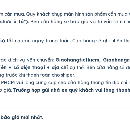
phẩm cần mua. Quý khách chụp màn hình sản phẩm cần mua 
chữa ô tô”)
. Bên cửa hàng sẽ báo giá và tư vấn sớm nh
ếu)
tất cả các ngày trong tuần. Cửa hàng sẽ ghi nhận thô
ác dịch vụ vận chuyển:
Giaohangtietkiem, Giaohang
Tên + số điện thoại + địa chỉ
cụ thể. Bên cửa hàng sẽ đ
 trước khi thanh toán cho shiper.
PHCM vui lòng cung cấp cho cửa hàng thông tin địa chỉ 
o giá.
Trường hợp gửi nhà xe quý khách vui lòng thanh
 báo giá mới nhất.