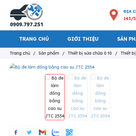
ĐỊA 
143/5
TRANG CHỦ
GIỚI THIỆU
SẢN P
Trang chủ
/
Sản phẩm
/
Thiết bị sửa chữa ô tô
/
Thiết b