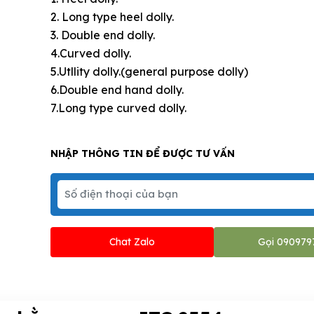
2. Long type heel dolly.
3. Double end dolly.
4.Curved dolly.
5.Utllity dolly.(general purpose dolly)
6.Double end hand dolly.
7.Long type curved dolly.
NHẬP THÔNG TIN ĐỂ ĐƯỢC TƯ VẤN
Chat Zalo
Gọi 090979