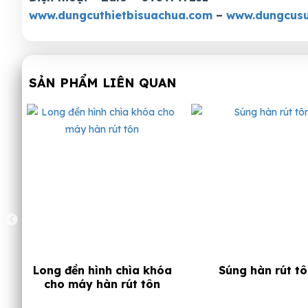
www.dungcuthietbisuachua.com
–
www.dungcusu
SẢN PHẨM LIÊN QUAN
óa
Súng hàn rút tôn
Đèn sấy sơn hồng 
3 bóng Solary 