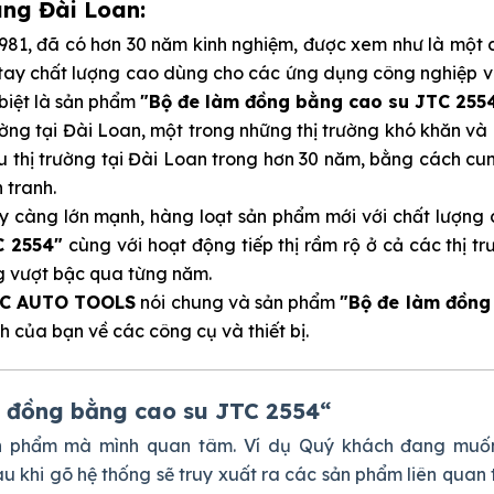
ãng Đài Loan:
1981, đã có hơn 30 năm kinh nghiệm, được xem như là một 
 tay chất lượng cao dùng cho các ứng dụng công nghiệp v
biệt là sản phẩm
"Bộ đe làm đồng bằng cao su JTC 255
ường tại Đài Loan, một trong những thị trường khó khăn và
ầu thị trường tại Đài Loan trong hơn 30 năm, bằng cách c
 tranh.
 càng lớn mạnh, hàng loạt sản phẩm mới với chất lượng c
C 2554"
cùng với hoạt động tiếp thị rầm rộ ở cả các thị t
ng vượt bậc qua từng năm.
C AUTO TOOLS
nói chung và sản phẩm
"Bộ đe làm đồng
ch của bạn về các công cụ và thiết bị.
 đồng bằng cao su JTC 2554
“
ản phẩm mà mình quan tâm. Ví dụ Quý khách đang muố
sau khi gõ hệ thống sẽ truy xuất ra các sản phẩm liên quan 