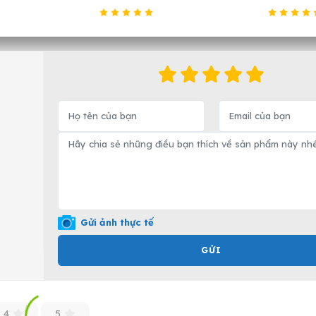
Gửi ảnh thực tế
GỬI
4
5