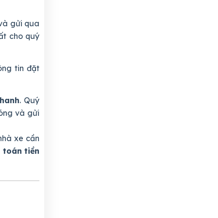
và gửi qua
ất cho quý
ng tin đặt
nhanh
. Quý
óng và gửi
nhà xe cần
 toán tiền