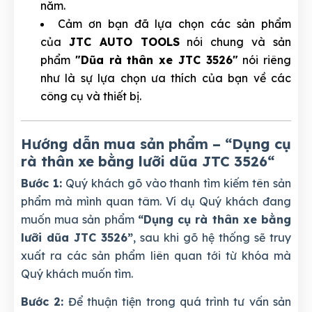
năm.
Cảm ơn bạn đã lựa chọn các sản phẩm
của
JTC AUTO TOOLS
nói chung và sản
phẩm
"Dũa rà thân xe JTC 3526"
nói riêng
như là sự lựa chọn ưa thích của bạn về các
công cụ và thiết bị.
Hướng dẫn mua sản phẩm – “Dụng cụ
rà thân xe bằng lưỡi dũa JTC 3526
“
Bước 1:
Quý khách gõ vào thanh tìm kiếm tên sản
phẩm mà mình quan tâm. Ví dụ Quý khách đang
muốn mua sản phẩm
“Dụng cụ rà thân xe bằng
lưỡi dũa JTC 3526”
, sau khi gõ hệ thống sẽ truy
xuất ra các sản phẩm liên quan tới từ khóa mà
Quý khách muốn tìm.
Bước 2:
Để thuận tiện trong quá trình tư vấn sản