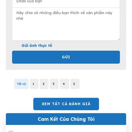
Gửi ảnh thực tế
GỬI
Tất cả
1
2
3
4
5
XEM TẤT CẢ ĐÁNH GIÁ
Cam Kết Của Chúng Tôi