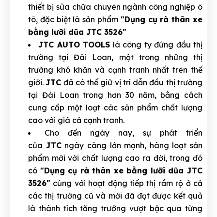
thiết bị sửa chữa chuyên ngành công nghiệp ô
tô, đặc biệt là sản phẩm
"Dụng cụ rà thân xe
bằng lưỡi dũa JTC 3526"
JTC AUTO TOOLS
là công ty đứng đầu thị
trường tại Đài Loan, một trong những thị
trường khó khăn và cạnh tranh nhất trên thế
giới.
JTC
đã có thể giữ vị trí dẫn đầu thị trường
tại Đài Loan trong hơn 30 năm, bằng cách
cung cấp một loạt các sản phẩm chất lượng
cao với giá cả cạnh tranh.
Cho đến ngày nay, sự phát triển
của
JTC
ngày càng lớn mạnh, hàng loạt sản
phẩm mới với chất lượng cao ra đời, trong đó
có
"Dụng cụ rà thân xe bằng lưỡi dũa JTC
3526"
cùng với hoạt động tiếp thị rầm rộ ở cả
các thị trường cũ và mới đã đạt được kết quả
là thành tích tăng trưởng vượt bậc qua từng