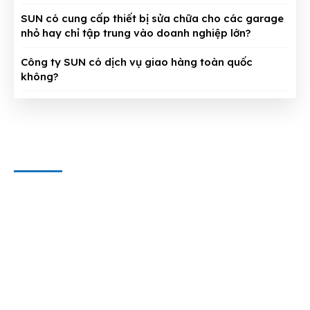
SUN có cung cấp thiết bị sửa chữa cho các garage
nhỏ hay chỉ tập trung vào doanh nghiệp lớn?
Công ty SUN có dịch vụ giao hàng toàn quốc
không?
CÔNG TY CỔ PHẦN THIẾT BỊ SUN
Địa chỉ văn phòng
: 143/5 Phan Huy Ích, P.15, Q.Tân Bình,
TP. HCM
Hotline & Zalo
: 0909 797 251
E-mail:
dungcuthietbioto@gmail.com