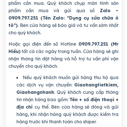
phẩm cần mua. Quý khách chụp màn hình sản
phẩm cần mua và gửi qua số
Zalo –
0909.797.251 (Tên Zalo: “Dụng cụ sửa chữa ô
tô”)
. Bên cửa hàng sẽ báo giá và tư vấn sớm nhất
cho quý khách.
Hoặc gọi điện đến số Hotline
0909.797.251 (Mr
Hiếu)
tất cả các ngày trong tuần. Cửa hàng sẽ ghi
nhận thông tin đặt hàng và hỗ trợ tư vấn phí vận
chuyển cho quý khách.
Nếu quý khách muốn gửi hàng thu hộ qua
các dịch vụ vận chuyển:
Giaohangtietkiem,
Giaohangnhanh
. Quý khách cung cấp thông
tin nhận hàng bao gồm:
Tên + số điện thoại +
địa chỉ
cụ thể. Bên cửa hàng sẽ đóng và gửi
hàng, khi nhận hàng quý khách được kiểm tra
hàng trước khi thanh toán cho shiper.