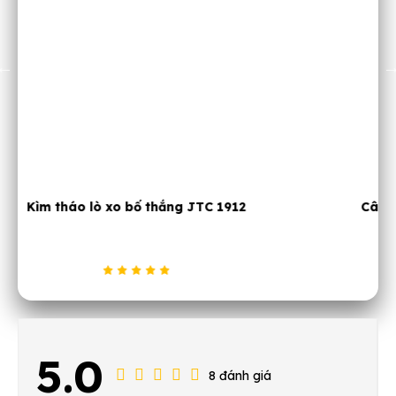
Cây nạy tăng chỉnh phanh xe tải JTC 4877
5.0
8 đánh giá