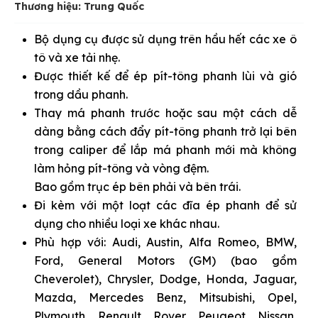
Thương hiệu: Trung Quốc
Bộ dụng cụ được sử dụng trên hầu hết các xe ô
tô và xe tải nhẹ.
Được thiết kế để ép pít-tông phanh lùi và gió
trong dầu phanh.
Thay má phanh trước hoặc sau một cách dễ
dàng bằng cách đẩy pít-tông phanh trở lại bên
trong caliper để lắp má phanh mới mà không
làm hỏng pít-tông và vòng đệm.
Bao gồm trục ép bên phải và bên trái.
Đi kèm với một loạt các đĩa ép phanh để sử
dụng cho nhiều loại xe khác nhau.
Phù hợp với: Audi, Austin, Alfa Romeo, BMW,
Ford, General Motors (GM) (bao gồm
Cheverolet), Chrysler, Dodge, Honda, Jaguar,
Mazda, Mercedes Benz, Mitsubishi, Opel,
Plymouth, Renault, Rover, Peugeot, Nissan,