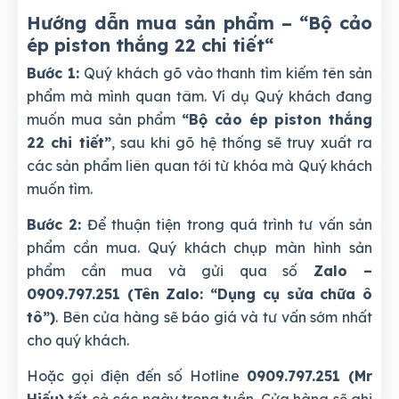
Hướng dẫn mua sản phẩm – “Bộ cảo
ép piston thắng 22 chi tiết
“
Bước 1:
Quý khách gõ vào thanh tìm kiếm tên sản
phẩm mà mình quan tâm. Ví dụ Quý khách đang
muốn mua sản phẩm
“Bộ cảo ép piston thắng
22 chi tiết”
, sau khi gõ hệ thống sẽ truy xuất ra
các sản phẩm liên quan tới từ khóa mà Quý khách
muốn tìm.
Bước 2:
Để thuận tiện trong quá trình tư vấn sản
phẩm cần mua. Quý khách chụp màn hình sản
phẩm cần mua và gửi qua số
Zalo –
0909.797.251 (Tên Zalo: “Dụng cụ sửa chữa ô
tô”)
. Bên cửa hàng sẽ báo giá và tư vấn sớm nhất
cho quý khách.
Hoặc gọi điện đến số Hotline
0909.797.251 (Mr
Hiếu)
tất cả các ngày trong tuần. Cửa hàng sẽ ghi