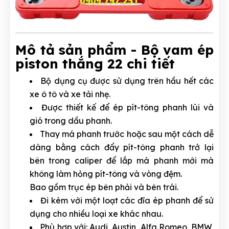
Mô tả sản phẩm - Bộ vam ép
piston thắng 22 chi tiết
Bộ dụng cụ được sử dụng trên hầu hết các
xe ô tô và xe tải nhẹ.
Được thiết kế để ép pít-tông phanh lùi và
gió trong dầu phanh.
Thay má phanh trước hoặc sau một cách dễ
dàng bằng cách đẩy pít-tông phanh trở lại
bên trong caliper để lắp má phanh mới mà
không làm hỏng pít-tông và vòng đệm.
Bao gồm trục ép bên phải và bên trái.
Đi kèm với một loạt các đĩa ép phanh để sử
dụng cho nhiều loại xe khác nhau.
Phù hợp với: Audi, Austin, Alfa Romeo, BMW,