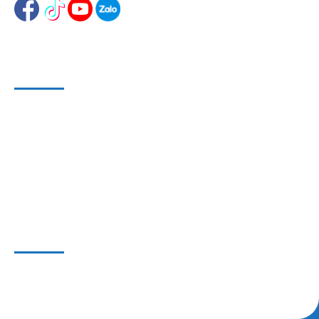
HỖ TRỢ KHÁCH HÀNG
Phương Thức Bảo Mật
Phương Thức Thanh Toán
Phương Thức Vận chuyển
THÔNG TIN HỢP TÁC
Liên hệ
Hợp tác kinh doanh