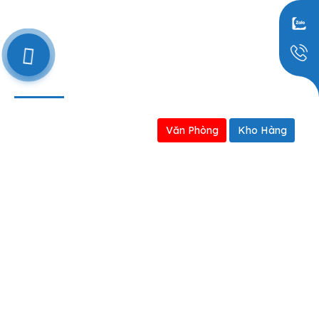
Định hướng kinh doanh
0909797251
BẢN ĐỒ
Văn Phòng
Kho Hàng