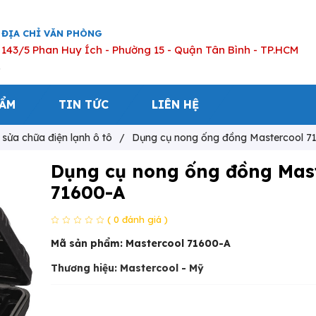
ĐỊA CHỈ VĂN PHÒNG
143/5 Phan Huy Ích - Phường 15 - Quận Tân Bình - TP.HCM
HẨM
TIN TỨC
LIÊN HỆ
ị sửa chữa điện lạnh ô tô
/
Dụng cụ nong ống đồng Mastercool 7
Dụng cụ nong ống đồng Mas
71600-A
( 0 đánh giá )
Mã sản phẩm:
Mastercool 71600-A
Thương hiệu: Mastercool - Mỹ