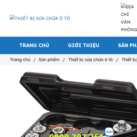
TRANG CHỦ
GIỚI THIỆU
SẢN P
Trang chủ
/
Sản phẩm
/
Thiết bị sửa chữa ô tô
/
Thiết b