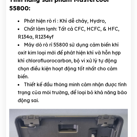
55800:
Phát hiện rò rỉ : Khí dễ cháy, Hydro,
Chất làm lạnh: Tất cả CFC, HCFC, & HFC,
R134a, R1234yf
Máy dò rò rỉ 55800 sử dụng cảm biến khí
oxit kim loại mới để phát hiện khí và hỗn hợp
khí chlorofluorocarbon, bộ vi xử lý tự động
chọn điều kiện hoạt động tốt nhất cho cảm
biến.
Thiết kế đầu thông minh cảm nhận được tình
trạng của môi trường, để loại bỏ khả năng báo
động sai.