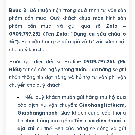
Bước 2:
Để thuận tiện trong quá trình tư vấn sản
phẩm cần mua. Quý khách chụp màn hình sản
phẩm cần mua và gửi qua số
Zalo –
0909.797.251 (Tên Zalo: “Dụng cụ sửa chữa ô
tô”)
. Bên cửa hàng sẽ báo giá và tư vấn sớm nhất
cho quý khách.
Hoặc gọi điện đến số Hotline
0909.797.251 (Mr
Hiếu)
tất cả các ngày trong tuần. Cửa hàng sẽ ghi
nhận thông tin đặt hàng và hỗ trợ tư vấn phí vận
chuyển cho quý khách.
Nếu quý khách muốn gửi hàng thu hộ qua
các dịch vụ vận chuyển:
Giaohangtietkiem,
Giaohangnhanh
. Quý khách cung cấp thông
tin nhận hàng bao gồm:
Tên + số điện thoại +
địa chỉ
cụ thể. Bên cửa hàng sẽ đóng và gửi