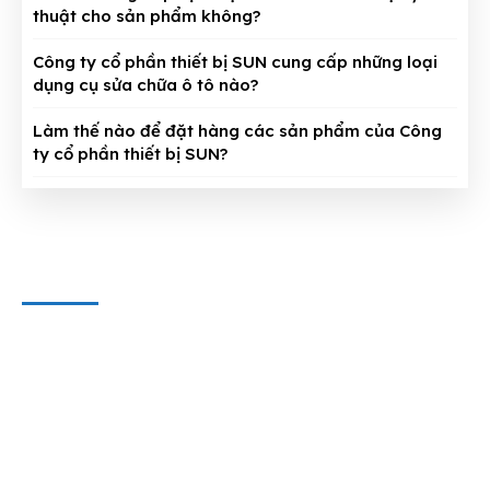
thuật cho sản phẩm không?
Công ty cổ phần thiết bị SUN cung cấp những loại
dụng cụ sửa chữa ô tô nào?
Làm thế nào để đặt hàng các sản phẩm của Công
ty cổ phần thiết bị SUN?
CÔNG TY CỔ PHẦN THIẾT BỊ SUN
Địa chỉ văn phòng
: 143/5 Phan Huy Ích, P.15, Q.Tân Bình,
TP. HCM
Hotline & Zalo
: 0909 797 251
E-mail:
dungcuthietbioto@gmail.com