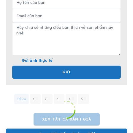
Gửi ảnh thực tế
GỬI
Tất cả
1
2
3
4
5
XEM TẤT CẢ ĐÁNH GIÁ