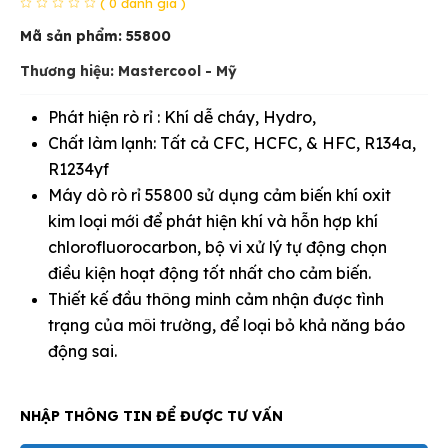
( 0 đánh giá )
Mã sản phẩm:
55800
Thương hiệu: Mastercool - Mỹ
Phát hiện rò rỉ : Khí dễ cháy, Hydro,
Chất làm lạnh: Tất cả CFC, HCFC, & HFC, R134a,
R1234yf
Máy dò rò rỉ 55800 sử dụng cảm biến khí oxit
kim loại mới để phát hiện khí và hỗn hợp khí
chlorofluorocarbon, bộ vi xử lý tự động chọn
điều kiện hoạt động tốt nhất cho cảm biến.
Thiết kế đầu thông minh cảm nhận được tình
trạng của môi trường, để loại bỏ khả năng báo
động sai.
NHẬP THÔNG TIN ĐỂ ĐƯỢC TƯ VẤN