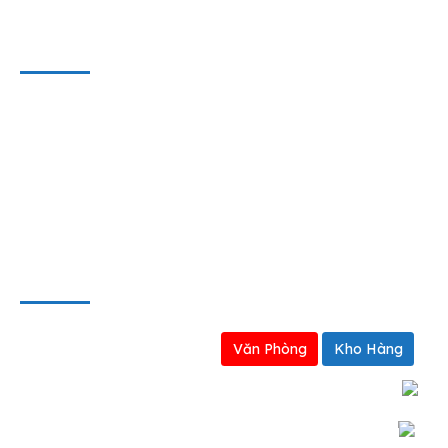
THÔNG TIN HỢP TÁC
Liên hệ
Hợp tác kinh doanh
Định hướng kinh doanh
BẢN ĐỒ
Văn Phòng
Kho Hàng