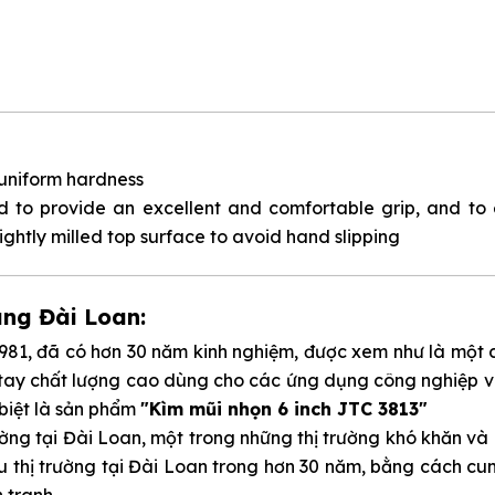
 uniform hardness
 to provide an excellent and comfortable grip, and to 
ghtly milled top surface to avoid hand slipping
ãng Đài Loan:
1981, đã có hơn 30 năm kinh nghiệm, được xem như là một 
 tay chất lượng cao dùng cho các ứng dụng công nghiệp v
biệt là sản phẩm
"Kìm mũi nhọn 6 inch JTC 3813"
ường tại Đài Loan, một trong những thị trường khó khăn và
ầu thị trường tại Đài Loan trong hơn 30 năm, bằng cách c
 tranh.