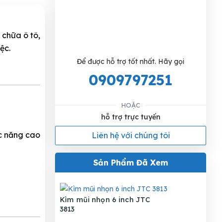
 chữa ô tô,
iệc.
Để được hỗ trợ tốt nhất. Hãy gọi
0909797251
HOẶC
hỗ trợ trực tuyến
c năng cao
Liên hệ với chúng tôi
Sản Phẩm Đã Xem
Kìm mũi nhọn 6 inch JTC
3813