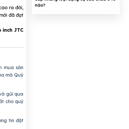
nào?
ao ra đời,
 mới đã đạt
 6 inch JTC
n mua sản
khóa mà Quý
và gửi qua
ất cho quý
ng tin đặt