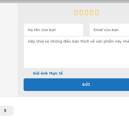
Gửi ảnh thực tế
GỬI
5