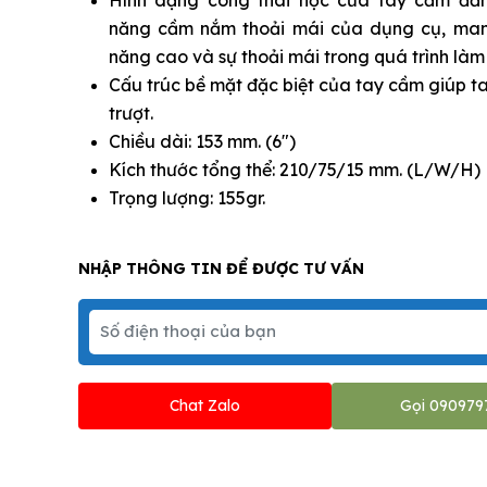
năng cầm nắm thoải mái của dụng cụ, man
năng cao và sự thoải mái trong quá trình làm
Cấu trúc bề mặt đặc biệt của tay cầm giúp t
trượt.
Chiều dài: 153 mm. (6")
Kích thước tổng thể: 210/75/15 mm. (L/W/H)
Trọng lượng: 155gr.
NHẬP THÔNG TIN ĐỂ ĐƯỢC TƯ VẤN
Chat Zalo
Gọi 090979