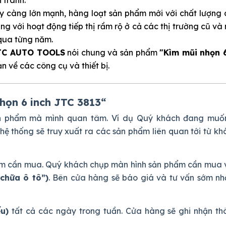
 càng lớn mạnh, hàng loạt sản phẩm mới với chất lượng c
ng với hoạt động tiếp thị rầm rộ ở cả các thị trường cũ và
 qua từng năm.
TC AUTO TOOLS
nói chung và sản phẩm
"Kìm mũi nhọn
n về các công cụ và thiết bị.
ọn 6 inch JTC 3813
“
ản phẩm mà mình quan tâm. Ví dụ Quý khách đang muố
õ hệ thống sẽ truy xuất ra các sản phẩm liên quan tới từ 
phẩm cần mua. Quý khách chụp màn hình sản phẩm cần mua 
chữa ô tô”)
. Bên cửa hàng sẽ báo giá và tư vấn sớm nh
ếu)
tất cả các ngày trong tuần. Cửa hàng sẽ ghi nhận thô