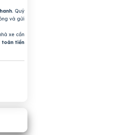
nhanh
. Quý
óng và gửi
nhà xe cần
 toán tiền