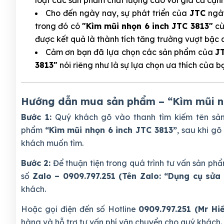
Cho đến ngày nay, sự phát triển của
JTC
ngày
trong đó có
"Kìm mũi nhọn 6 inch JTC 3813"
cù
được kết quả là thành tích tăng trưởng vượt bậc
Cảm ơn bạn đã lựa chọn các sản phẩm của
J
3813"
nói riêng như là sự lựa chọn ưa thích của bạ
Hướng dẫn mua sản phẩm – “Kìm mũi nh
Bước 1:
Quý khách gõ vào thanh tìm kiếm tên s
phẩm
“Kìm mũi nhọn 6 inch JTC 3813”
, sau khi g
khách muốn tìm.
Bước 2:
Để thuận tiện trong quá trình tư vấn sản 
số
Zalo – 0909.797.251 (Tên Zalo: “Dụng cụ sửa 
khách.
Hoặc gọi điện đến số Hotline
0909.797.251 (Mr Hi
hàng và hỗ trợ tư vấn phí vận chuyển cho quý khách.