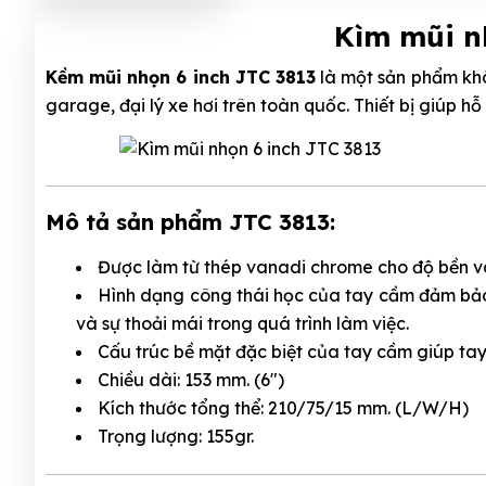
Kìm mũi 
Kềm mũi nhọn 6 inch JTC 3813
là một sản phẩm khô
garage, đại lý xe hơi trên toàn quốc. Thiết bị giúp h
Mô tả sản phẩm JTC 3813:
Được làm từ thép vanadi chrome cho độ bền và
Hình dạng công thái học của tay cầm đảm bả
và sự thoải mái trong quá trình làm việc.
Cấu trúc bề mặt đặc biệt của tay cầm giúp tay
Chiều dài: 153 mm. (6")
Kích thước tổng thể: 210/75/15 mm. (L/W/H)
Trọng lượng: 155gr.