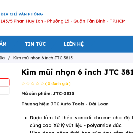
ĐỊA CHỈ VĂN PHÒNG
143/5 Phan Huy Ích - Phường 15 - Quận Tân Bình - TP.HCM
HẨM
TIN TỨC
LIÊN HỆ
ữa
/
Kìm mũi nhọn 6 inch JTC 3813
Kìm mũi nhọn 6 inch JTC 38
( 0 đánh giá )
Mã sản phẩm:
JTC-3813
Thương hiệu: JTC Auto Tools - Đài Loan
Được làm từ thép vanadi chrome cho độ 
cứng cao. Xử lý vật liệu - polyamide đúc.
Hình dạng công thái học của tay cầm đả