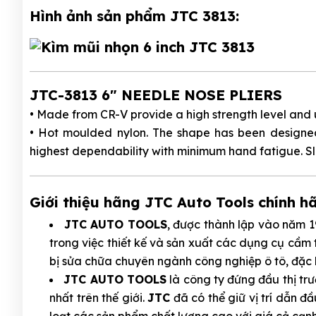
Hình ảnh sản phẩm JTC 3813:
JTC-3813 6" NEEDLE NOSE PLIERS
• Made from CR-V provide a high strength level and
• Hot moulded nylon. The shape has been designed
highest dependability with minimum hand fatigue. Sli
Giới thiệu hãng JTC Auto Tools chính h
JTC AUTO TOOLS
, được thành lập vào năm 
trong việc thiết kế và sản xuất các dụng cụ cầm
bị sửa chữa chuyên ngành công nghiệp ô tô, đặc 
JTC AUTO TOOLS
là công ty đứng đầu thị tr
nhất trên thế giới.
JTC
đã có thể giữ vị trí dẫn đ
loạt các sản phẩm chất lượng cao với giá cả cạnh