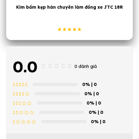
Kìm bấm kẹp hàn chuyên làm đồng xe JTC 18R
0.0
0 đánh giá
0%
| 0
0%
| 0
0%
| 0
0%
| 0
0%
| 0