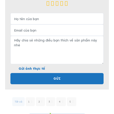
Gửi ảnh thực tế
GỬI
Tất cả
1
2
3
4
5