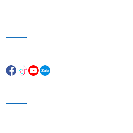
E-mail:
dungcuthietbioto@gmail.com
WEBSITE VÀ MẠNG XÃ HỘI
Website 1
:
www.dungcusuachuaoto.vn
Website 2
:
www.dungcuthietbisuachua.com
HỖ TRỢ KHÁCH HÀNG
Phương Thức Bảo Mật
Phương Thức Thanh Toán