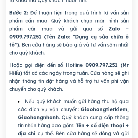
từ khóa mà Quý khách muốn tìm.
Bước 2:
Để thuận tiện trong quá trình tư vấn sản
phẩm cần mua. Quý khách chụp màn hình sản
phẩm cần mua và gửi qua số
Zalo –
0909.797.251 (Tên Zalo: “Dụng cụ sửa chữa ô
tô”)
. Bên cửa hàng sẽ báo giá và tư vấn sớm nhất
cho quý khách.
Hoặc gọi điện đến số Hotline
0909.797.251 (Mr
Hiếu)
tất cả các ngày trong tuần. Cửa hàng sẽ ghi
nhận thông tin đặt hàng và hỗ trợ tư vấn phí vận
chuyển cho quý khách.
Nếu quý khách muốn gửi hàng thu hộ qua
các dịch vụ vận chuyển:
Giaohangtietkiem,
Giaohangnhanh
. Quý khách cung cấp thông
tin nhận hàng bao gồm:
Tên + số điện thoại +
địa chỉ
cụ thể. Bên cửa hàng sẽ đóng và gửi