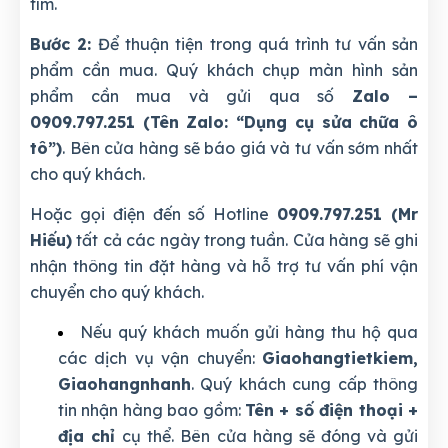
tìm.
Bước 2:
Để thuận tiện trong quá trình tư vấn sản
phẩm cần mua. Quý khách chụp màn hình sản
phẩm cần mua và gửi qua số
Zalo –
0909.797.251 (Tên Zalo: “Dụng cụ sửa chữa ô
tô”)
. Bên cửa hàng sẽ báo giá và tư vấn sớm nhất
cho quý khách.
Hoặc gọi điện đến số Hotline
0909.797.251 (Mr
Hiếu)
tất cả các ngày trong tuần. Cửa hàng sẽ ghi
nhận thông tin đặt hàng và hỗ trợ tư vấn phí vận
chuyển cho quý khách.
Nếu quý khách muốn gửi hàng thu hộ qua
các dịch vụ vận chuyển:
Giaohangtietkiem,
Giaohangnhanh
. Quý khách cung cấp thông
tin nhận hàng bao gồm:
Tên + số điện thoại +
địa chỉ
cụ thể. Bên cửa hàng sẽ đóng và gửi