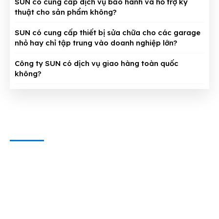
SUN có cung cấp dịch vụ bảo hành và hỗ trợ kỹ
thuật cho sản phẩm không?
SUN có cung cấp thiết bị sửa chữa cho các garage
nhỏ hay chỉ tập trung vào doanh nghiệp lớn?
Công ty SUN có dịch vụ giao hàng toàn quốc
không?
CÔNG TY CỔ PHẦN THIẾT BỊ SUN
Địa chỉ văn phòng
: 143/5 Phan Huy Ích, P.15, Q.Tân Bình,
TP. HCM
Hotline & Zalo
: 0909 797 251
E-mail:
dungcuthietbioto@gmail.com