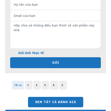
Gửi ảnh thực tế
GỬI
Tất cả
1
2
3
4
5
XEM TẤT CẢ ĐÁNH GIÁ