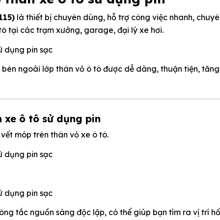
115)
là thiết bị chuyên dùng, hỗ trợ công việc nhanh, chuy
ô tại các trạm xưởng, garage, đại lý xe hơi.
bên ngoài lớp thân vỏ ô tô được dễ dàng, thuận tiện, tăng
xe ô tô sử dụng pin
vết móp trên thân vỏ xe ô tô.
ông tắc nguồn sáng độc lập, có thể giúp bạn tìm ra vị trí h