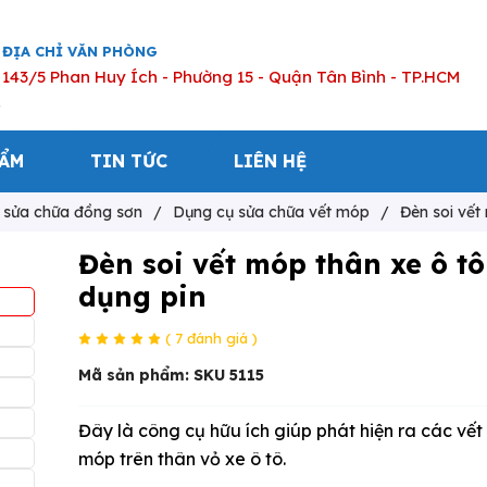
ĐỊA CHỈ VĂN PHÒNG
143/5 Phan Huy Ích - Phường 15 - Quận Tân Bình - TP.HCM
HẨM
TIN TỨC
LIÊN HỆ
ị sửa chữa đồng sơn
/
Dụng cụ sửa chữa vết móp
/
Đèn soi vết 
Đèn soi vết móp thân xe ô tô 
dụng pin
( 7 đánh giá )
Mã sản phẩm:
SKU 5115
Đây là công cụ hữu ích giúp phát hiện ra các vết
móp trên thân vỏ xe ô tô.