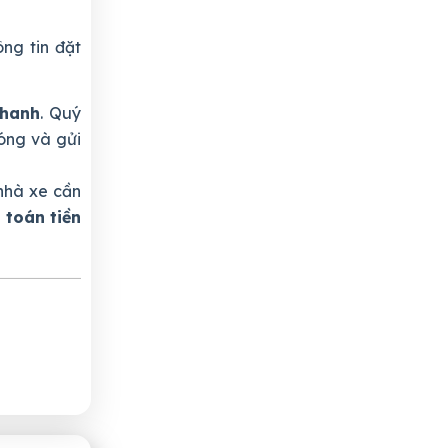
ng tin đặt
nhanh
. Quý
óng và gửi
nhà xe cần
 toán tiền