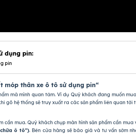
̉ dụng pin:
móp thân xe ô tô sử dụng pin
“
phẩm mà mình quan tâm. Ví dụ Quý khách đang muốn mu
 khi gõ hệ thống sẽ truy xuất ra các sản phẩm liên quan tới
phẩm cần mua. Quý khách chụp màn hình sản phẩm cần mua 
chữa ô tô”)
. Bên cửa hàng sẽ báo giá và tư vấn sớm nh