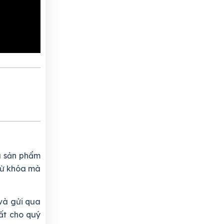
a sản phẩm
 từ khóa mà
và gửi qua
ất cho quý