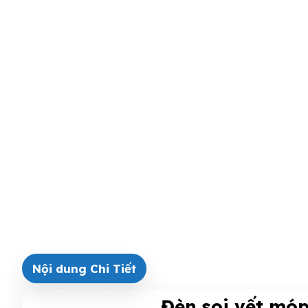
Nội dung Chi Tiết
Đèn soi vết móp 