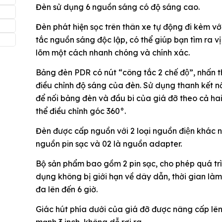
Đèn sử dụng 6 nguồn sáng có độ sáng cao.
Đèn phát hiện sọc trên thân xe tự động đi kèm vớ
tắc nguồn sáng độc lập, có thể giúp bạn tìm ra vị 
lõm một cách nhanh chóng và chính xác.
Bảng đèn PDR có nút “công tắc 2 chế độ”, nhấn t
điều chỉnh độ sáng của đèn. Sử dụng thanh kết nối 
để nối bảng đèn và đầu bi của giá đỡ theo cả ha
thể điều chỉnh góc 360°.
Đ
èn được cấp nguồn với 2 loại nguồn điện khác n
nguồn pin sạc và 02 là nguồn adapter.
Bộ sản phẩm bao gồm 2 pin sạc, cho phép quá tri
dụng không bị giới hạn về dây dẫn, thời gian làm 
đa lên đến 6 giờ.
Giác hút phía dưới của giá đỡ được nâng cấp lên 
mạnh 3 inch, không dễ rơi ra.