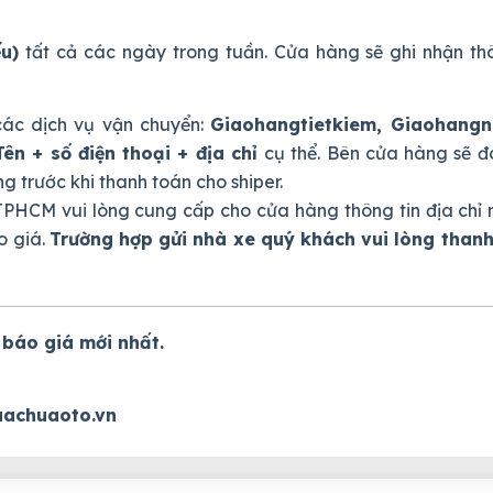
ếu)
tất cả các ngày trong tuần. Cửa hàng sẽ ghi nhận thô
ác dịch vụ vận chuyển:
Giaohangtietkiem, Giaohang
Tên + số điện thoại + địa chỉ
cụ thể. Bên cửa hàng sẽ đ
 trước khi thanh toán cho shiper.
PHCM vui lòng cung cấp cho cửa hàng thông tin địa chỉ 
o giá.
Trường hợp gửi nhà xe quý khách vui lòng thanh
 báo giá mới nhất.
achuaoto.vn