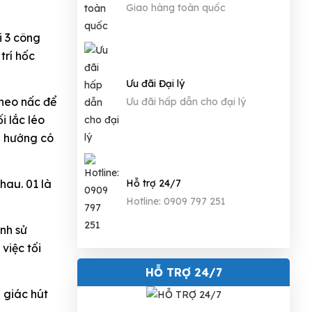
Giao hàng toàn quốc
i 3 công
trí hốc
Ưu đãi Đại lý
heo nấc để
Ưu đãi hấp dẫn cho đại lý
lắc léo
i hướng có
hau. 01 là
Hỗ trợ 24/7
Hotline: 0909 797 251
̀nh sử
việc tối
HỖ TRỢ 24/7
giác hút