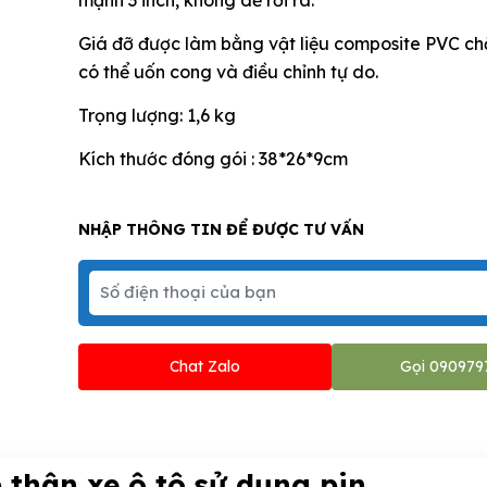
Giá đỡ được làm bằng vật liệu composite PVC ch
có thể uốn cong và điều chỉnh tự do.
Trọng lượng: 1,6 kg
Kích thước đóng gói : 38*26*9cm
NHẬP THÔNG TIN ĐỂ ĐƯỢC TƯ VẤN
Chat Zalo
Gọi 090979
thân xe ô tô sử dụng pin