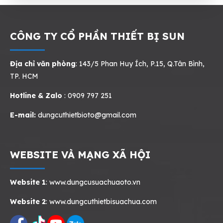
CÔNG TY CỔ PHẦN THIẾT BỊ SUN
Địa chỉ văn phòng
: 143/5 Phan Huy Ích, P.15, Q.Tân Bình,
TP. HCM
Hotline & Zalo
: 0909 797 251
E-mail:
dungcuthietbioto@gmail.com
WEBSITE VÀ MẠNG XÃ HỘI
Website 1
:
www.dungcusuachuaoto.vn
Website 2
:
www.dungcuthietbisuachua.com