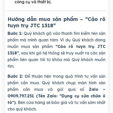
công cụ và thiết bị.
Hướng dẫn mua sản phẩm – “Cảo rô
tuyn trụ JTC 1318
“
Bước 1:
Quý khách gõ vào thanh tìm kiếm tên sản
phẩm mà mình quan tâm. Ví dụ Quý khách đang
muốn mua sản phẩm
“Cảo rô tuyn trụ JTC
1318”
, sau khi gõ hệ thống sẽ truy xuất ra các sản
phẩm liên quan tới từ khóa mà Quý khách muốn
tìm.
Bước 2:
Để thuận tiện trong quá trình tư vấn sản
phẩm cần mua. Quý khách chụp màn hình sản
phẩm cần mua và gửi qua số
Zalo –
0909.797.251 (Tên Zalo: “Dụng cụ sửa chữa ô
tô”)
. Bên cửa hàng sẽ báo giá và tư vấn sớm nhất
cho quý khách.