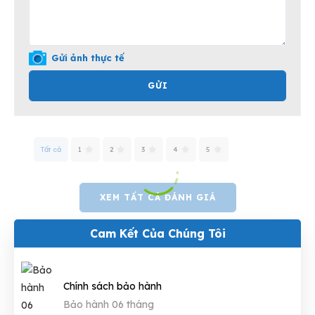
Gửi ảnh thực tế
GỬI
Tất cả
1
2
3
4
5
XEM TẤT CẢ ĐÁNH GIÁ
Cam Kết Của Chúng Tôi
Chính sách bảo hành
Bảo hành 06 tháng