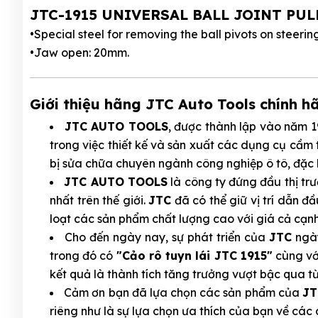
JTC-1915 UNIVERSAL BALL JOINT PUL
•Special steel for removing the ball pivots on steering
•Jaw open: 20mm.
Giới thiệu hãng JTC Auto Tools chính h
JTC AUTO TOOLS
, được thành lập vào năm 
trong việc thiết kế và sản xuất các dụng cụ cầm
bị sửa chữa chuyên ngành công nghiệp ô tô, đặc 
JTC AUTO TOOLS
là công ty đứng đầu thị tr
nhất trên thế giới.
JTC
đã có thể giữ vị trí dẫn đ
loạt các sản phẩm chất lượng cao với giá cả cạnh
Cho đến ngày nay, sự phát triển của
JTC
ngày
trong đó có
"Cảo rô tuyn lái JTC 1915"
cùng với
kết quả là thành tích tăng trưởng vượt bậc qua t
Cảm ơn bạn đã lựa chọn các sản phẩm của
JT
riêng như là sự lựa chọn ưa thích của bạn về các c