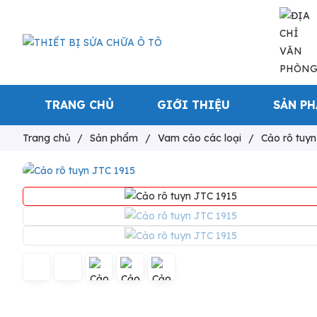
TRANG CHỦ
GIỚI THIỆU
SẢN P
Trang chủ
/
Sản phẩm
/
Vam cảo các loại
/
Cảo rô tuyn