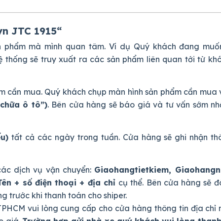
yn JTC 1915
“
ản phẩm mà mình quan tâm. Ví dụ Quý khách đang muố
hệ thống sẽ truy xuất ra các sản phẩm liên quan tới từ 
phẩm cần mua. Quý khách chụp màn hình sản phẩm cần mua 
chữa ô tô”)
. Bên cửa hàng sẽ báo giá và tư vấn sớm nh
ếu)
tất cả các ngày trong tuần. Cửa hàng sẽ ghi nhận thô
ác dịch vụ vận chuyển:
Giaohangtietkiem, Giaohang
Tên + số điện thoại + địa chỉ
cụ thể. Bên cửa hàng sẽ đ
 trước khi thanh toán cho shiper.
PHCM vui lòng cung cấp cho cửa hàng thông tin địa chỉ 
o giá.
Trường hợp gửi nhà xe quý khách vui lòng thanh