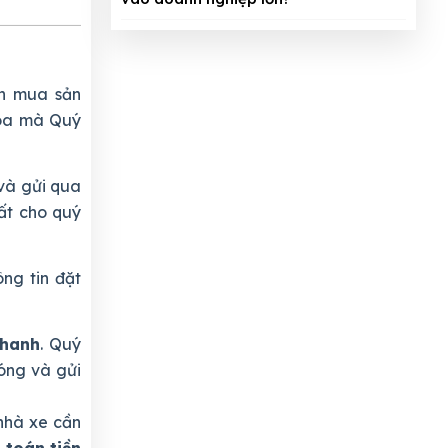
n mua sản
khóa mà Quý
và gửi qua
ất cho quý
ng tin đặt
nhanh
. Quý
óng và gửi
nhà xe cần
 toán tiền