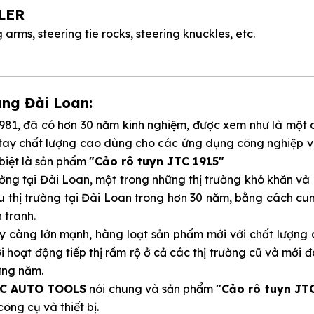
LER
 arms, steering tie rocks, steering knuckles, etc.
ãng Đài Loan:
1981, đã có hơn 30 năm kinh nghiệm, được xem như là một 
 tay chất lượng cao dùng cho các ứng dụng công nghiệp v
biệt là sản phẩm
"Cảo rô tuyn JTC 1915"
ường tại Đài Loan, một trong những thị trường khó khăn và
ầu thị trường tại Đài Loan trong hơn 30 năm, bằng cách c
 tranh.
 càng lớn mạnh, hàng loạt sản phẩm mới với chất lượng c
 hoạt động tiếp thị rầm rộ ở cả các thị trường cũ và mới 
ừng năm.
C AUTO TOOLS
nói chung và sản phẩm
"Cảo rô tuyn JT
ông cụ và thiết bị.