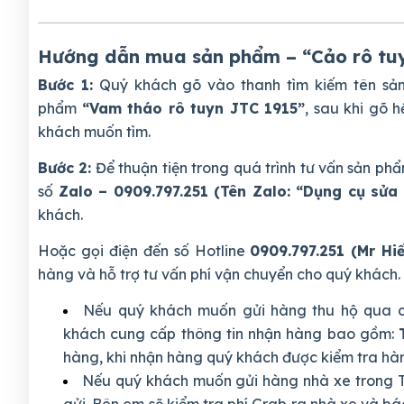
Hướng dẫn mua sản phẩm – “Cảo rô tu
Bước 1:
Quý khách gõ vào thanh tìm kiếm tên s
phẩm
“Vam tháo rô tuyn JTC 1915”
, sau khi gõ 
khách muốn tìm.
Bước 2:
Để thuận tiện trong quá trình tư vấn sản 
số
Zalo – 0909.797.251 (Tên Zalo: “Dụng cụ sửa 
khách.
Hoặc gọi điện đến số Hotline
0909.797.251 (Mr Hi
hàng và hỗ trợ tư vấn phí vận chuyển cho quý khách.
Nếu quý khách muốn gửi hàng thu hộ qua c
khách cung cấp thông tin nhận hàng bao gồm:
hàng, khi nhận hàng quý khách được kiểm tra hàng
Nếu quý khách muốn gửi hàng nhà xe trong T
gửi. Bên em sẽ kiểm tra phí Grab ra nhà xe và bá