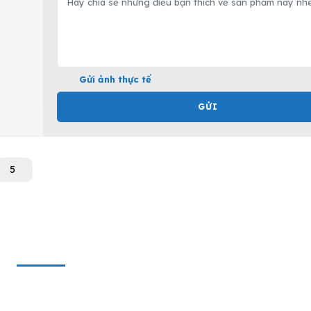
Gửi ảnh thực tế
GỬI
5
WEBSITE VÀ MẠNG XÃ HỘI
Website 1
:
www.dungcusuachuaoto.vn