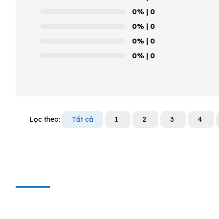
0%
| 0
0%
| 0
0%
| 0
0%
| 0
Lọc theo:
Tất cả
1
2
3
4
CÔNG TY CỔ PHẦN THIẾT BỊ SUN
Địa chỉ văn phòng
: 143/5 Phan Huy Ích, P.15, Q.Tân Bình,
TP. HCM