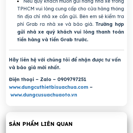
Nếu quý khách muốn gửi hàng nhà xe trong
TPHCM vui lòng cung cấp cho cửa hàng thông
tin địa chỉ nhà xe cần gửi. Bên em sẽ kiểm tra
phí Grab ra nhà xe và báo giá.
Trường hợp
gửi nhà xe quý khách vui lòng thanh toán
tiền hàng và tiền Grab trước.
Hãy liên hệ với chúng tôi để nhận được tư vấn
và báo giá mới nhất.
Điện thoại – Zalo – 0909797251
www.dungcuthietbisuachua.com
–
www.dungcusuachuaoto.vn
SẢN PHẨM LIÊN QUAN