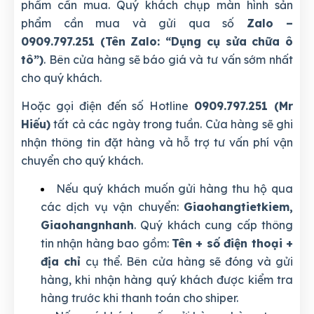
phẩm cần mua. Quý khách chụp màn hình sản
phẩm cần mua và gửi qua số
Zalo –
0909.797.251 (Tên Zalo: “Dụng cụ sửa chữa ô
tô”)
. Bên cửa hàng sẽ báo giá và tư vấn sớm nhất
cho quý khách.
Hoặc gọi điện đến số Hotline
0909.797.251 (Mr
Hiếu)
tất cả các ngày trong tuần. Cửa hàng sẽ ghi
nhận thông tin đặt hàng và hỗ trợ tư vấn phí vận
chuyển cho quý khách.
Nếu quý khách muốn gửi hàng thu hộ qua
các dịch vụ vận chuyển:
Giaohangtietkiem,
Giaohangnhanh
. Quý khách cung cấp thông
tin nhận hàng bao gồm:
Tên + số điện thoại +
địa chỉ
cụ thể. Bên cửa hàng sẽ đóng và gửi
hàng, khi nhận hàng quý khách được kiểm tra
hàng trước khi thanh toán cho shiper.