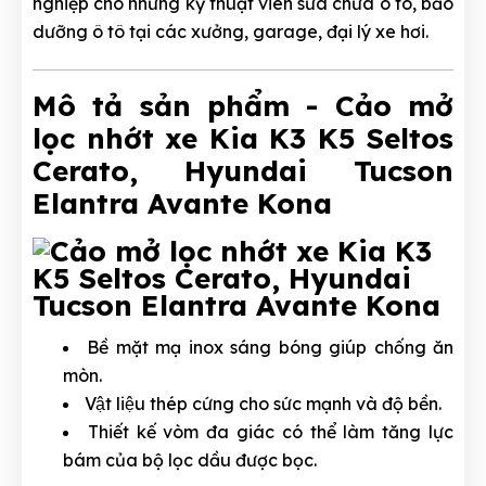
nghiệp cho những kỹ thuật viên sửa chữa ô tô, bảo
dưỡng ô tô tại các xưởng, garage, đại lý xe hơi.
Mô tả sản phẩm - Cảo mở
lọc nhớt xe Kia K3 K5 Seltos
Cerato, Hyundai Tucson
Elantra Avante Kona
Bề mặt mạ inox sáng bóng giúp chống ăn
mòn.
Vật liệu thép cứng cho sức mạnh và độ bền.
Thiết kế vòm đa giác có thể làm tăng lực
bám của bộ lọc dầu được bọc.