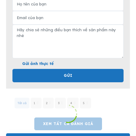
Gửi ảnh thực tế
GỬI
Tất cả
1
2
3
4
5
XEM TẤT CẢ ĐÁNH GIÁ