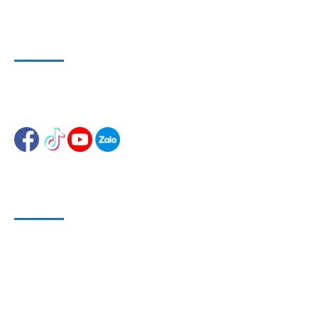
WEBSITE VÀ MẠNG XÃ HỘI
Website 1
:
www.dungcusuachuaoto.vn
Website 2
:
www.dungcuthietbisuachua.com
HỖ TRỢ KHÁCH HÀNG
Phương Thức Bảo Mật
Phương Thức Thanh Toán
Phương Thức Vận chuyển