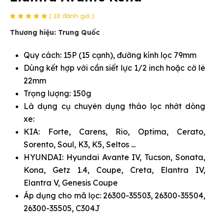
( 10 đánh giá )
Thương hiệu: Trung Quốc
Quy cách: 15P (15 cạnh), đường kính lọc 79mm
Dùng kết hợp với cần siết lực 1/2 inch hoặc cờ lê
22mm
Trọng lượng: 150g
Là dụng cụ chuyên dụng tháo lọc nhớt dòng
xe:
KIA: Forte, Carens, Rio, Optima, Cerato,
Sorento, Soul, K3, K5, Seltos ...
HYUNDAI: Hyundai Avante IV, Tucson, Sonata,
Kona, Getz 1.4, Coupe, Creta, Elantra IV,
Elantra V, Genesis Coupe
Áp dụng cho mã lọc: 26300-35503, 26300-35504,
26300-35505, C304J