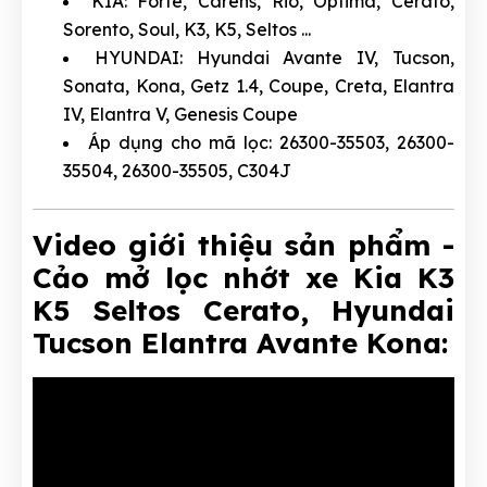
KIA: Forte, Carens, Rio, Optima, Cerato,
Sorento, Soul, K3, K5, Seltos ...
HYUNDAI: Hyundai Avante IV, Tucson,
Sonata, Kona, Getz 1.4, Coupe, Creta, Elantra
IV, Elantra V, Genesis Coupe
Áp dụng cho mã lọc: 26300-35503, 26300-
35504, 26300-35505, C304J
Video giới thiệu sản phẩm -
Cảo mở lọc nhớt xe Kia K3
K5 Seltos Cerato, Hyundai
Tucson Elantra Avante Kona: