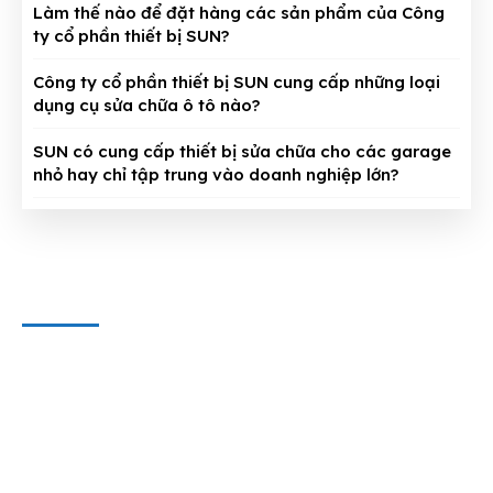
Làm thế nào để đặt hàng các sản phẩm của Công
ty cổ phần thiết bị SUN?
Công ty cổ phần thiết bị SUN cung cấp những loại
dụng cụ sửa chữa ô tô nào?
SUN có cung cấp thiết bị sửa chữa cho các garage
nhỏ hay chỉ tập trung vào doanh nghiệp lớn?
CÔNG TY CỔ PHẦN THIẾT BỊ SUN
Địa chỉ văn phòng
: 143/5 Phan Huy Ích, P.15, Q.Tân Bình,
TP. HCM
Hotline & Zalo
: 0909 797 251
E-mail:
dungcuthietbioto@gmail.com