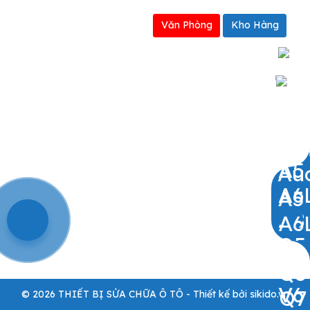
Văn Phòng
Kho Hàng
0909797251
© 2026 THIẾT BỊ SỬA CHỮA Ô TÔ - Thiết kế bởi sikido.vn