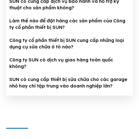
SUN có cung cấp dịch vụ bảo hành và hỗ trợ kỹ
thuật cho sản phẩm không?
Làm thế nào để đặt hàng các sản phẩm của Công
ty cổ phần thiết bị SUN?
Công ty cổ phần thiết bị SUN cung cấp những loại
dụng cụ sửa chữa ô tô nào?
Công ty SUN có dịch vụ giao hàng toàn quốc
không?
SUN có cung cấp thiết bị sửa chữa cho các garage
nhỏ hay chỉ tập trung vào doanh nghiệp lớn?
CÔNG TY CỔ PHẦN THIẾT BỊ SUN
Địa chỉ văn phòng
: 143/5 Phan Huy Ích, P.15, Q.Tân Bình,