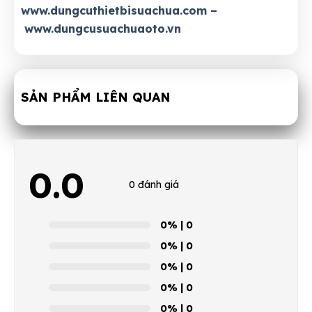
www.dungcuthietbisuachua.com
–
www.dungcusuachuaoto.vn
SẢN PHẨM LIÊN QUAN
0.0
0 đánh giá
0%
| 0
0%
| 0
0%
| 0
0%
| 0
0%
| 0