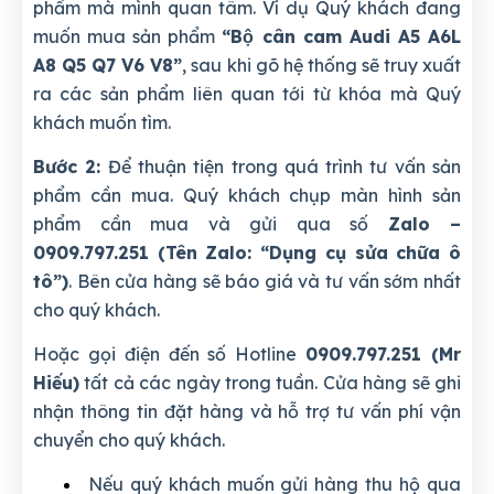
phẩm mà mình quan tâm. Ví dụ Quý khách đang
muốn mua sản phẩm
“Bộ cân cam Audi A5 A6L
A8 Q5 Q7 V6 V8”
, sau khi gõ hệ thống sẽ truy xuất
ra các sản phẩm liên quan tới từ khóa mà Quý
khách muốn tìm.
Bước 2:
Để thuận tiện trong quá trình tư vấn sản
phẩm cần mua. Quý khách chụp màn hình sản
phẩm cần mua và gửi qua số
Zalo –
0909.797.251 (Tên Zalo: “Dụng cụ sửa chữa ô
tô”)
. Bên cửa hàng sẽ báo giá và tư vấn sớm nhất
cho quý khách.
Hoặc gọi điện đến số Hotline
0909.797.251 (Mr
Hiếu)
tất cả các ngày trong tuần. Cửa hàng sẽ ghi
nhận thông tin đặt hàng và hỗ trợ tư vấn phí vận
chuyển cho quý khách.
Nếu quý khách muốn gửi hàng thu hộ qua