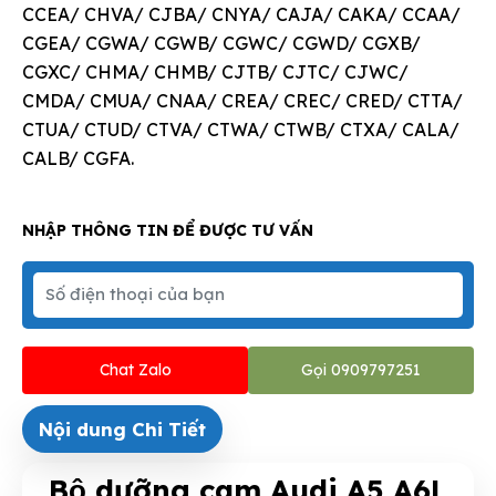
CCEA/ CHVA/ CJBA/ CNYA/ CAJA/ CAKA/ CCAA/
CGEA/ CGWA/ CGWB/ CGWC/ CGWD/ CGXB/
CGXC/ CHMA/ CHMB/ CJTB/ CJTC/ CJWC/
CMDA/ CMUA/ CNAA/ CREA/ CREC/ CRED/ CTTA/
CTUA/ CTUD/ CTVA/ CTWA/ CTWB/ CTXA/ CALA/
CALB/ CGFA.
NHẬP THÔNG TIN ĐỂ ĐƯỢC TƯ VẤN
Chat Zalo
Gọi 0909797251
Nội dung Chi Tiết
Bộ dưỡng cam Audi A5 A6L