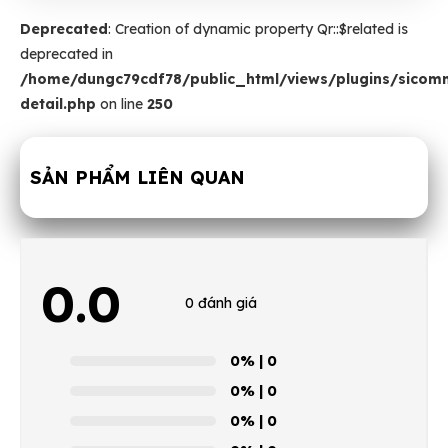
Deprecated
: Creation of dynamic property Qr::$related is
deprecated in
/home/dungc79cdf78/public_html/views/plugins/sicomm
detail.php
on line
250
SẢN PHẨM LIÊN QUAN
0.0
0 đánh giá
0%
| 0
0%
| 0
0%
| 0