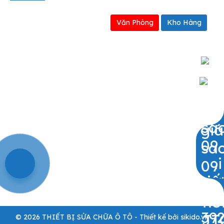
Văn Phòng
Kho Hàng
0909797251
© 2026 THIẾT BỊ SỬA CHỮA Ô TÔ - Thiết kế bởi sikido.vn