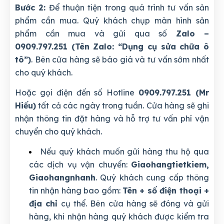
Bước 2:
Để thuận tiện trong quá trình tư vấn sản
phẩm cần mua. Quý khách chụp màn hình sản
phẩm cần mua và gửi qua số
Zalo –
0909.797.251 (Tên Zalo: “Dụng cụ sửa chữa ô
tô”)
. Bên cửa hàng sẽ báo giá và tư vấn sớm nhất
cho quý khách.
Hoặc gọi điện đến số Hotline
0909.797.251 (Mr
Hiếu)
tất cả các ngày trong tuần. Cửa hàng sẽ ghi
nhận thông tin đặt hàng và hỗ trợ tư vấn phí vận
chuyển cho quý khách.
Nếu quý khách muốn gửi hàng thu hộ qua
các dịch vụ vận chuyển:
Giaohangtietkiem,
Giaohangnhanh
. Quý khách cung cấp thông
tin nhận hàng bao gồm:
Tên + số điện thoại +
địa chỉ
cụ thể. Bên cửa hàng sẽ đóng và gửi
hàng, khi nhận hàng quý khách được kiểm tra