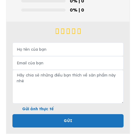
0%
| 0
0%
| 0
Gửi ảnh thực tế
GỬI