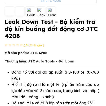
Leak Down Test - Bộ kiểm tra
độ kín buồng đốt động cơ JTC
4208
( 0 đánh giá )
Mã sản phẩm:
JTC-4208
Thương hiệu: JTC Auto Tools - Đài Loan
Đồng hồ với dãi đo áp suất là 0-100 psi (0-700
kPa)
Hiển thị độ rò rỉ là một tỷ lệ phần trăm của áp
lực đầu vào với 3 mức : cao, trung bình và thấp (
Màu đỏ - vàng – xanh )
Đầu nối M14 và M18 lắp ráp trên một ống 26”