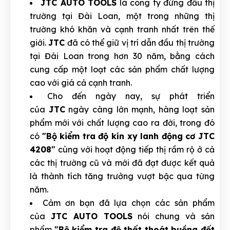
JTC AUTO TOOLS
là công ty đứng đầu thị
trường tại Đài Loan, một trong những thị
trường khó khăn và cạnh tranh nhất trên thế
giới.
JTC
đã có thể giữ vị trí dẫn đầu thị trường
tại Đài Loan trong hơn 30 năm, bằng cách
cung cấp một loạt các sản phẩm chất lượng
cao với giá cả cạnh tranh.
Cho đến ngày nay, sự phát triển
của
JTC
ngày càng lớn mạnh, hàng loạt sản
phẩm mới với chất lượng cao ra đời, trong đó
có
"Bộ kiểm tra độ kín xy lanh động cơ JTC
4208"
cùng với hoạt động tiếp thị rầm rộ ở cả
các thị trường cũ và mới đã đạt được kết quả
là thành tích tăng trưởng vượt bậc qua từng
năm.
Cảm ơn bạn đã lựa chọn các sản phẩm
của
JTC AUTO TOOLS
nói chung và sản
phẩm
"Bộ kiểm tra độ thất thoát buồng đốt