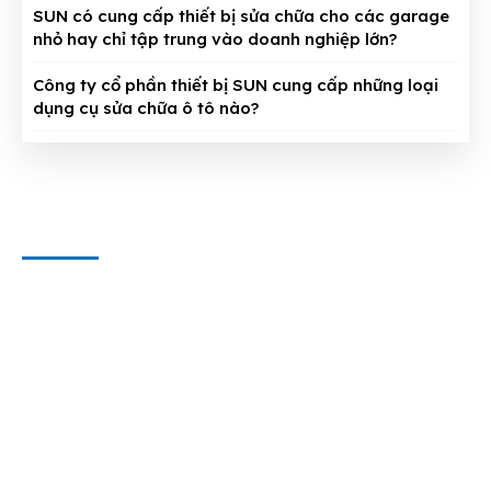
SUN có cung cấp thiết bị sửa chữa cho các garage
nhỏ hay chỉ tập trung vào doanh nghiệp lớn?
Công ty cổ phần thiết bị SUN cung cấp những loại
dụng cụ sửa chữa ô tô nào?
CÔNG TY CỔ PHẦN THIẾT BỊ SUN
Địa chỉ văn phòng
: 143/5 Phan Huy Ích, P.15, Q.Tân Bình,
TP. HCM
Hotline & Zalo
: 0909 797 251
E-mail:
dungcuthietbioto@gmail.com
WEBSITE VÀ MẠNG XÃ HỘI