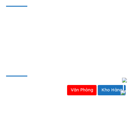
Liên hệ
Hợp tác kinh doanh
Định hướng kinh doanh
BẢN ĐỒ
Văn Phòng
Kho Hàng