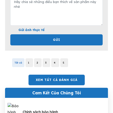
Gửi ảnh thực tế
GỬI
Tất cả
1
2
3
4
5
XEM TẤT CẢ ĐÁNH GIÁ
Cam Kết Của Chúng Tôi
Chính sách bảo hành