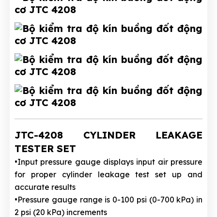
JTC-4208 CYLINDER LEAKAGE
TESTER SET
•Input pressure gauge displays input air pressure
for proper cylinder leakage test set up and
accurate results
•Pressure gauge range is 0-100 psi (0-700 kPa) in
2 psi (20 kPa) increments