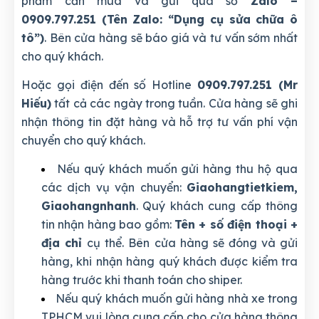
phẩm cần mua và gửi qua số
Zalo –
0909.797.251 (Tên Zalo: “Dụng cụ sửa chữa ô
tô”)
. Bên cửa hàng sẽ báo giá và tư vấn sớm nhất
cho quý khách.
Hoặc gọi điện đến số Hotline
0909.797.251 (Mr
Hiếu)
tất cả các ngày trong tuần. Cửa hàng sẽ ghi
nhận thông tin đặt hàng và hỗ trợ tư vấn phí vận
chuyển cho quý khách.
Nếu quý khách muốn gửi hàng thu hộ qua
các dịch vụ vận chuyển:
Giaohangtietkiem,
Giaohangnhanh
. Quý khách cung cấp thông
tin nhận hàng bao gồm:
Tên + số điện thoại +
địa chỉ
cụ thể. Bên cửa hàng sẽ đóng và gửi
hàng, khi nhận hàng quý khách được kiểm tra
hàng trước khi thanh toán cho shiper.
Nếu quý khách muốn gửi hàng nhà xe trong
TPHCM vui lòng cung cấp cho cửa hàng thông